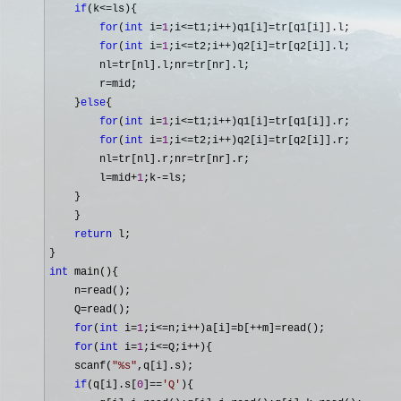
if
(k<=
ls){

for
(
int
 i=
1
;i<=t1;i++)q1[i]=
tr[q1[i]].l;

for
(
int
 i=
1
;i<=t2;i++)q2[i]=
tr[q2[i]].l;

        nl
=tr[nl].l;nr=
tr[nr].l;

        r
=
mid;

    }
else
{

for
(
int
 i=
1
;i<=t1;i++)q1[i]=
tr[q1[i]].r;

for
(
int
 i=
1
;i<=t2;i++)q2[i]=
tr[q2[i]].r;

        nl
=tr[nl].r;nr=
tr[nr].r;

        l
=mid+
1
;k-=
ls;

    }

    }

return
 l;

int
 main(){

    n
=
read();

    Q
=
read();

for
(
int
 i=
1
;i<=n;i++)a[i]=b[++m]=
read();

for
(
int
 i=
1
;i<=Q;i++
){

    scanf(
"
%s
"
,q[i].s);

if
(q[i].s[
0
]==
'
Q
'
){
