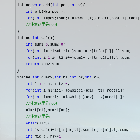
inline 
void
 add(
int
 pos,
int
 v){

int
 p=
LSH(a[pos]);

for
(
int
 i=pos;i<=n;i+=lowbit(i))insert(root[i],root[
//
注意这里是root
}

inline 
int
 cal(){

int
 sum1=
0
,sum2=
0
;

for
(
int
 i=
1
;i<=t1;i++)sum1+=
tr[tr[q1[i]].l].sum;

for
(
int
 i=
1
;i<=t2;i++)sum2+=
tr[tr[q2[i]].l].sum;

return
 sum2-
sum1;

}

inline 
int
 query(
int
 nl,
int
 nr,
int
 k){

int
 l=
1
,r=m;t1=t2=
0
;

for
(
int
 i=nl;i;i-=lowbit(i))q1[++t1]=
root[i];

for
(
int
 i=nr;i;i-=lowbit(i))q2[++t2]=
root[i];

//
注意这里是root
    nl=rt[nl],nr=
rt[nr];

//
注意这里是rt
while
(l<
r){

int
 ls=cal()+tr[tr[nr].l].sum-
tr[tr[nl].l].sum;

int
 mid=(l+r)>>
1
;
