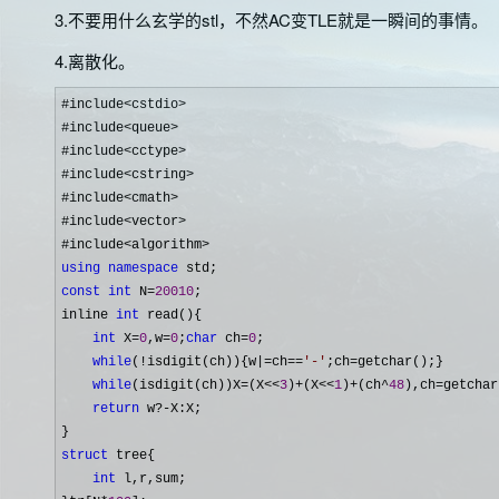
3.不要用什么玄学的stl，不然AC变TLE就是一瞬间的事情。
4.离散化。
#include<cstdio>
#include
<queue>
#include
<cctype>
#include
<cstring>
#include
<cmath>
#include
<vector>
#include
using
namespace
const
int
 N=
20010
;

inline 
int
 read(){

int
 X=
0
,w=
0
;
char
 ch=
0
;

while
(!isdigit(ch)){w|=ch==
'
-
'
;ch=
getchar();}

while
(isdigit(ch))X=(X<<
3
)+(X<<
1
)+(ch^
48
),ch=
getchar
return
 w?-
X:X;

struct
 tree{

int
 l,r,sum;
