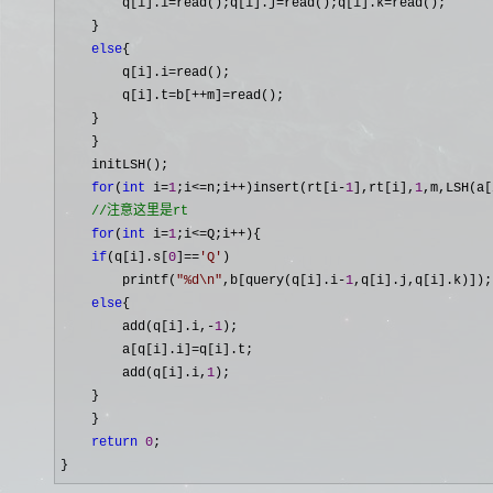
        q[i].i
=read();q[i].j=read();q[i].k=
read();

    }

else
{

        q[i].i
=
read();

        q[i].t
=b[++m]=
read();

    }

    }

    initLSH();

for
(
int
 i=
1
;i<=n;i++)insert(rt[i-
1
],rt[i],
1
,m,LSH(a[
//
注意这里是rt
for
(
int
 i=
1
;i<=Q;i++
){

if
(q[i].s[
0
]==
'
Q
'
)

        printf(
"
%d\n
"
,b[query(q[i].i-
1
,q[i].j,q[i].k)]);

else
{

        add(q[i].i,
-
1
);

        a[q[i].i]
=
q[i].t;

        add(q[i].i,
1
);

    }

    }

return
0
;

}