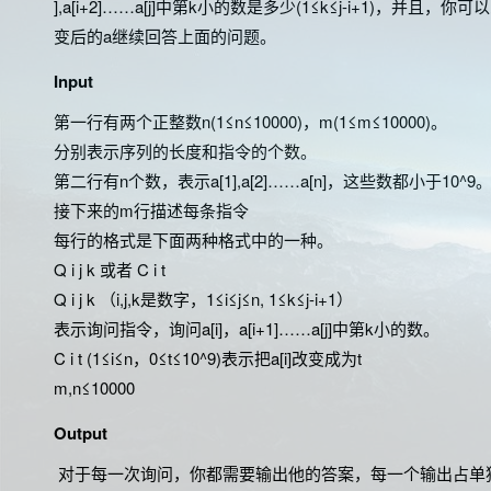
],a[i+2]……a[j]中第k小的数是多少(1≤k≤j-i+1)，并
变后的a继续回答上面的问题。
Input
第一行有两个正整数n(1≤n≤10000)，m(1≤m≤10000)。
分别表示序列的长度和指令的个数。
第二行有n个数，表示a[1],a[2]……a[n]，这些数都小于10^9
接下来的m行描述每条指令
每行的格式是下面两种格式中的一种。
Q i j k 或者 C i t
Q i j k （i,j,k是数字，1≤i≤j≤n, 1≤k≤j-i+1）
表示询问指令，询问a[i]，a[i+1]……a[j]中第k小的数。
C i t (1≤i≤n，0≤t≤10^9)表示把a[i]改变成为t
m,n≤10000
Output
对于每一次询问，你都需要输出他的答案，每一个输出占单