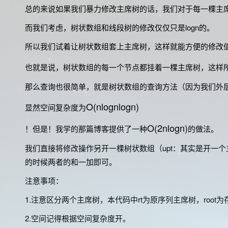
总的来说如果我们暴力修改主席树的话，我们对于每一棵主
而我们考虑，树状数组和线段树的修改仅仅只是logn的。
所以我们试着让树状数组套上主席树，这样就能方便的修改
也就是说，树状数组的每一个节点都挂着一棵主席树，这样
那么查询也很简单，就是树状数组的查询方法（因为我们外
O(nlognlogn)
显然空间复杂度为
O(2nlogn)
！但是！我学的那篇博客提供了一种
的做法。
我们直接将修改操作另开一棵树状数组（upt：其实是开一个
的时候两者的和一加即可。
注意事项：
1.注意区分两个主席树，本代码中rt为原序列
主席树
，root
2.空间记得根据空间复杂度开。