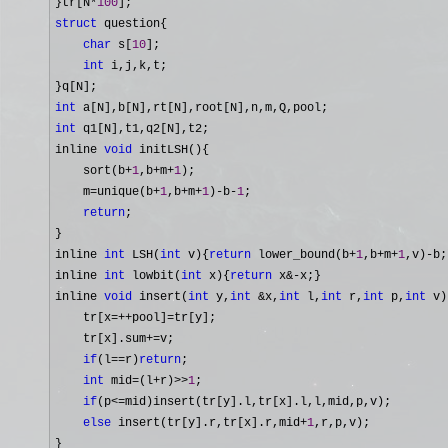
}tr[N
*
100
struct
 question{

char
 s[
10
];

int
 i,j,k,t;

int
int
 q1[N],t1,q2[N],t2;

inline 
void
 initLSH(){

    sort(b
+
1
,b+m+
1
);

    m
=unique(b+
1
,b+m+
1
)-b-
1
;

return
;

}

inline 
int
 LSH(
int
 v){
return
 lower_bound(b+
1
,b+m+
1
,v)-
b;
inline 
int
 lowbit(
int
 x){
return
 x&-
x;}

inline 
void
 insert(
int
 y,
int
 &x,
int
 l,
int
 r,
int
 p,
int
 v)
    tr[x
=++pool]=
tr[y];

    tr[x].sum
+=
v;

if
(l==r)
return
;

int
 mid=(l+r)>>
1
;

if
(p<=
mid)insert(tr[y].l,tr[x].l,l,mid,p,v);

else
 insert(tr[y].r,tr[x].r,mid+
1
,r,p,v);

}
