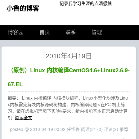
--记录我学习生涯的点滴感触
小鲁的博客
博客园
首页
联系
管理
2010年4月19日
（原创）Linux 内核编译CentOS4.6+Linux2.6.9-
67.EL
摘要： Linux 内核编译 内核模块编程、Linux小型化均涉及Linu
x内核需先解决内核源码树构建、内核编译问题 //在PC 机上练
习，请在虚拟机环境下实验//要求：新内核能基本正常启动计算
机
阅读全文
posted @ 2010-04-19 00:02 任怀鲁
阅读(3170)
评论(2)
推荐