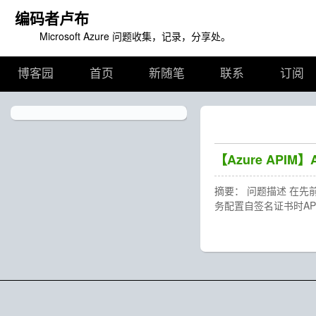
编码者卢布
Microsoft Azure 问题收集，记录，分享处。
博客园
首页
新随笔
联系
订阅
【Azure AP
摘要： 问题描述 在先前
务配置自签名证书时APIM请求报错