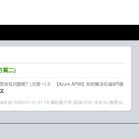
方案二)
信任问题呢？(方案一) 2：【Azure APIM】如何解决后端API服
文
sted @ 2026-01-21 21:19 编码者卢布
阅读(379)
评论(0)
推荐(0)