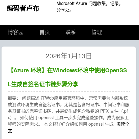
Microsoft Azure 问题收集，记录，
编码者卢布
分享处。
博客园
首页
联系
管理
2026年1月13日
【Azure 环境】在Windows环境中使用OpenSS
L生成自签名证书链步骤分享
摘要： 问题描述 在Web应用部署环境中，常常需要为内部系统
或测试环境生成自签名证书，尤其是包含根证书、中间证书和服
务器证书的完整证书链，并最终生成包含私钥的 PFX 文件（.pf
x）。 如何使用 openssl 工具一步步完成这些操作，成为很多工
程师的实际需求。 本文将详细介绍如何用 openssl 生成
阅读全
文