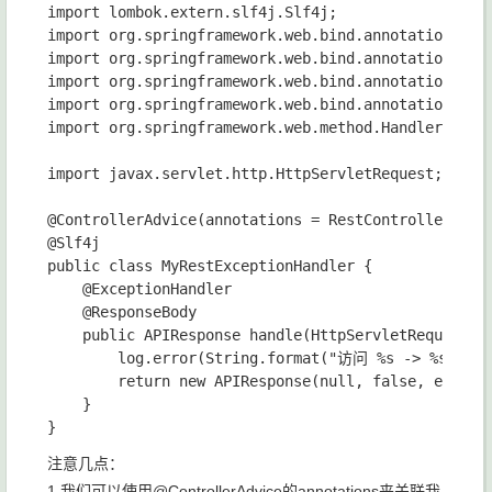
import lombok.extern.slf4j.Slf4j;

import org.springframework.web.bind.annotation.Cont
import org.springframework.web.bind.annotation.Exce
import org.springframework.web.bind.annotation.Resp
import org.springframework.web.bind.annotation.Rest
import org.springframework.web.method.HandlerMethod
import javax.servlet.http.HttpServletRequest;

@ControllerAdvice(annotations = RestController.clas
@Slf4j

public class MyRestExceptionHandler {

    @ExceptionHandler

    @ResponseBody

    public APIResponse handle(HttpServletRequest re
        log.error(String.format("访问 %s -> %s 出错了
        return new APIResponse(null, false, ex.getM
    }

注意几点：
1 我们可以使用@ControllerAdvice的annotations来关联我