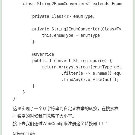
    class String2EnumConverter<T extends Enum<T>> i
        private Class<T> enumType;

        private String2EnumConverter(Class<T> enumT
            this.enumType = enumType;

        }

        @Override

        public T convert(String source) {

            return Arrays.stream(enumType.getEnumCo
                    .filter(e -> e.name().equalsIgn
                    .findAny().orElse(null);

        }

    }

这里实现了一个从字符串到自定义枚举的转换，在搜索枚
举名字的时候我们忽略了大小写。
接下去我们通过WebConfig来注册这个转换器工厂：
@Override
