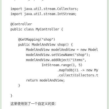
import java.util.stream.Collectors;

import java.util.stream.IntStream;

@Controller

public class MyController {

    @GetMapping("shop")

    public ModelAndView shop() {

        ModelAndView modelAndView = new ModelAndVie
        modelAndView.setViewName("shop");

        modelAndView.addObject("items",

                IntStream.range(1, 5)

                        .mapToObj(i -> new MyItem("
                        .collect(Collectors.toList(
        return modelAndView;

    }

这里使用到了一个自定义的类：