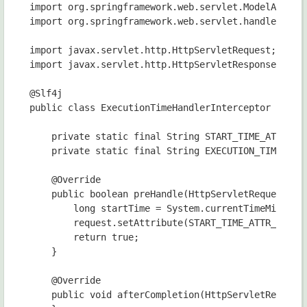
import org.springframework.web.servlet.ModelAndView
import org.springframework.web.servlet.handler.Hand
import javax.servlet.http.HttpServletRequest;

import javax.servlet.http.HttpServletResponse;

@Slf4j

public class ExecutionTimeHandlerInterceptor extend
    private static final String START_TIME_ATTR_NAM
    private static final String EXECUTION_TIME_ATTR
    @Override

    public boolean preHandle(HttpServletRequest req
        long startTime = System.currentTimeMillis()
        request.setAttribute(START_TIME_ATTR_NAME, 
        return true;

    }

    @Override

    public void afterCompletion(HttpServletRequest