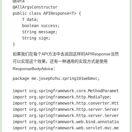
@Data

@AllArgsConstructor

public class APIResponse<T> {

    T data;

    boolean success;

    String message;

    String sign;

如果我们在每个API方法中去返回这样的APIResponse当然
可以实现这个效果，还有一种通用的实现方式是使用
ResponseBodyAdvice：
package me.josephzhu.spring101webmvc;

import org.springframework.core.MethodParameter;

import org.springframework.http.MediaType;

import org.springframework.http.converter.HttpMessa
import org.springframework.http.server.ServerHttpRe
import org.springframework.http.server.ServerHttpRe
import org.springframework.web.bind.annotation.Cont
import org.springframework.web.servlet.mvc.method.a