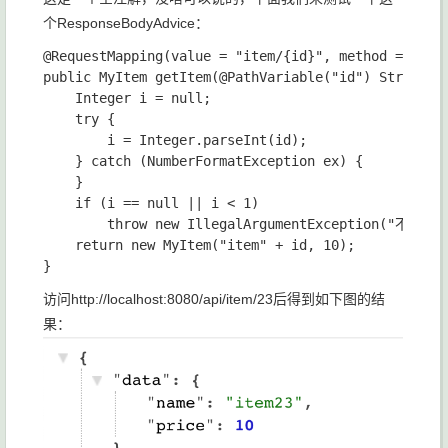
个ResponseBodyAdvice：
@RequestMapping(value = "item/{id}", method = Reque
public MyItem getItem(@PathVariable("id") String id
    Integer i = null;

    try {

        i = Integer.parseInt(id);

    } catch (NumberFormatException ex) {

    }

    if (i == null || i < 1)

        throw new IllegalArgumentException("不合法
    return new MyItem("item" + id, 10);

访问http://localhost:8080/api/item/23后得到如下图的结
果：