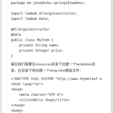
package me.josephzhu.spring101webmvc;

import lombok.AllArgsConstructor;

import lombok.Data;

@AllArgsConstructor

@Data

public class MyItem {

    private String name;

    private Integer price;

最后我们需要在resources目录下创建一个templates目
录，在目录下再创建一个shop.html模板文件：
<!DOCTYPE html SYSTEM "http://www.thymeleaf.org/dtd
<html lang="en">

<head>

    <meta charset="UTF-8">

    <title>Hello Shop</title>

</head>

<body>
