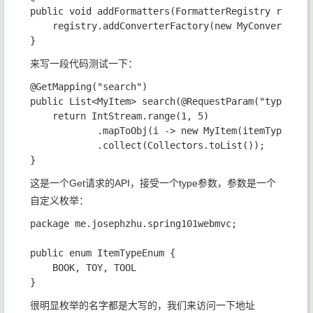
public void addFormatters(FormatterRegistry registr
    registry.addConverterFactory(new MyConverterFac
来写一段代码测试一下：
@GetMapping("search")

public List<MyItem> search(@RequestParam("type") It
    return IntStream.range(1, 5)

            .mapToObj(i -> new MyItem(itemTypeEnum.
            .collect(Collectors.toList());

这是一个Get请求的API，接受一个type参数，参数是一个
自定义枚举：
package me.josephzhu.spring101webmvc;

public enum ItemTypeEnum {

    BOOK, TOY, TOOL

很明显枚举的名字都是大写的，我们来访问一下地址