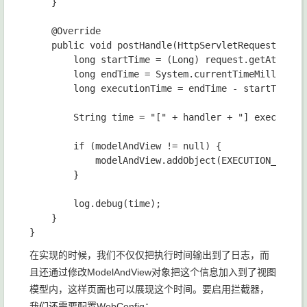
    }

    @Override

    public void postHandle(HttpServletRequest requ
        long startTime = (Long) request.getAttribut
        long endTime = System.currentTimeMillis();

        long executionTime = endTime - startTime;

        String time = "[" + handler + "] executeTim
        if (modelAndView != null) {

            modelAndView.addObject(EXECUTION_TIME_A
        }

        log.debug(time);

    }

在实现的时候，我们不仅仅把执行时间输出到了日志，而
且还通过修改ModelAndView对象把这个信息加入到了视图
模型内，这样页面也可以展现这个时间。要启用拦截器，
我们还需要配置WebConfig：