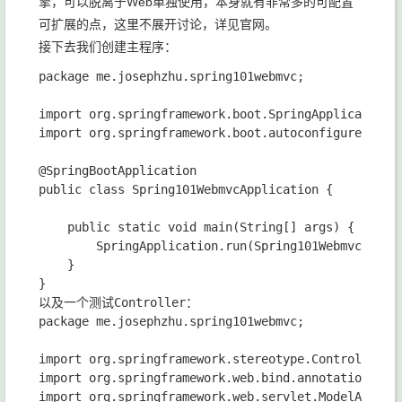
擎，可以脱离于Web单独使用，本身就有非常多的可配置
可扩展的点，这里不展开讨论，详见官网。
接下去我们创建主程序：
package me.josephzhu.spring101webmvc;

import org.springframework.boot.SpringApplication;

import org.springframework.boot.autoconfigure.Sprin
@SpringBootApplication

public class Spring101WebmvcApplication {

    public static void main(String[] args) {

        SpringApplication.run(Spring101WebmvcApplic
    }

}

以及一个测试Controller：

package me.josephzhu.spring101webmvc;

import org.springframework.stereotype.Controller;

import org.springframework.web.bind.annotation.GetM
import org.springframework.web.servlet.ModelAndView