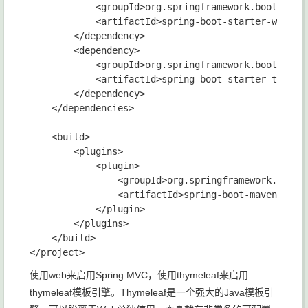
            <groupId>org.springframework.boot</grou
            <artifactId>spring-boot-starter-web</ar
        </dependency>

        <dependency>

            <groupId>org.springframework.boot</grou
            <artifactId>spring-boot-starter-thymele
        </dependency>

    </dependencies>

    <build>

        <plugins>

            <plugin>

                <groupId>org.springframework.boot</
                <artifactId>spring-boot-maven-plugi
            </plugin>

        </plugins>

    </build>

使用web来启用Spring MVC，使用thymeleaf来启用
thymeleaf模板引擎。Thymeleaf是一个强大的Java模板引