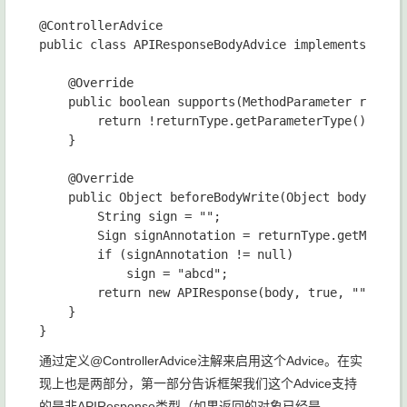
@ControllerAdvice

public class APIResponseBodyAdvice implements Respo
    @Override

    public boolean supports(MethodParameter returnT
        return !returnType.getParameterType().equal
    }

    @Override

    public Object beforeBodyWrite(Object body, Met
        String sign = "";

        Sign signAnnotation = returnType.getMethod(
        if (signAnnotation != null)

            sign = "abcd";

        return new APIResponse(body, true, "", sign
    }

通过定义@ControllerAdvice注解来启用这个Advice。在实
现上也是两部分，第一部分告诉框架我们这个Advice支持
的是非APIResponse类型（如果返回的对象已经是