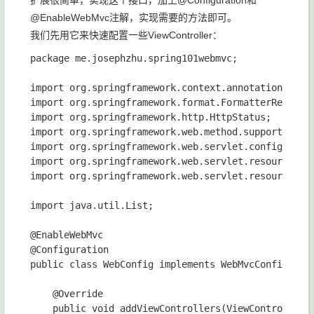
扩展很简单，实现这个接口，加上@Configuration和
@EnableWebMvc注解，实现需要的方法即可。
我们先用它来快速配置一些ViewController：
package me.josephzhu.spring101webmvc;

import org.springframework.context.annotation.Confi
import org.springframework.format.FormatterRegistry
import org.springframework.http.HttpStatus;

import org.springframework.web.method.support.Handl
import org.springframework.web.servlet.config.annot
import org.springframework.web.servlet.resource.Gzi
import org.springframework.web.servlet.resource.Ver
import java.util.List;

@EnableWebMvc

@Configuration

public class WebConfig implements WebMvcConfigurer 
    @Override

    public void addViewControllers(ViewControllerRe