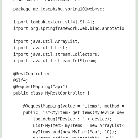
package me.josephzhu.spring101webmvc;

import lombok.extern.slf4j.Slf4j;

import org.springframework.web.bind.annotation.*;

import java.util.ArrayList;

import java.util.List;

import java.util.stream.Collectors;

import java.util.stream.IntStream;

@RestController

@Slf4j

@RequestMapping("api")

public class MyRestController {

    @RequestMapping(value = "items", method = Reque
    public List<MyItem> getItems(MyDevice device) {
        log.debug("Device : " + device);

        List<MyItem> myItems = new ArrayList<>();

        myItems.add(new MyItem("aa", 10));
