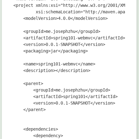
<project xmlns:xsi="http://www.w3.org/2001/XMLSchem
         xsi:schemaLocation="http://maven.apache.or
    <modelVersion>4.0.0</modelVersion>

    <groupId>me.josephzhu</groupId>

    <artifactId>spring101-webmvc</artifactId>

    <version>0.0.1-SNAPSHOT</version>

    <packaging>jar</packaging>

    <name>spring101-webmvc</name>

    <description></description>

    <parent>

        <groupId>me.josephzhu</groupId>

        <artifactId>spring101</artifactId>

        <version>0.0.1-SNAPSHOT</version>

    </parent>

    <dependencies>

        <dependency>
