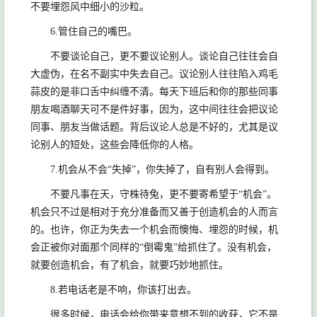
不要埋怨风中细小的沙粒。
6.管住自己的嘴巴。
不要谈论自己，更不要议论别人。谈论自己往往会自
大虚伪，在名不副实中失去自己。议论别人往往陷入鸡毛
蒜皮的是非口舌中纠缠不清。每天下班后和你的那些同事
朋友喝酒聊天可不是件好事，因为，这中间往往会把议论
同事、朋友当做话题。背后议论人总是不好的，尤其是议
论别人的短处，这些会降低你的人格。
7.机会从不会“失掉”，你失掉了，自有别人会得到。
不要凡事在天，守株待兔，更不要寄希望于“机会”。
机会只不过是相对于充分准备而又善于创造机会的人而言
的。也许，你正为失去一个机会而懊悔、埋怨的时候，机
会正被你对面那个同样的“倒霉鬼”给抓住了。没有机会，
就要创造机会，有了机会，就要巧妙地抓住。
8.若电话老是不响，你该打出去。
很多时候，电话会给你带来意想不到的收获，它不是