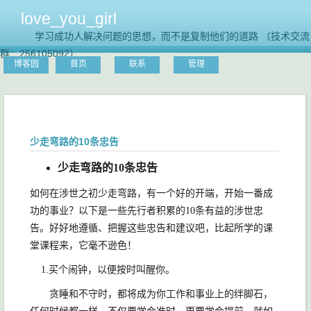
love_you_girl
学习成功人解决问题的思想，而不是复制他们的道路 （技术交流
群：256105092）
博客园
首页
联系
管理
少走弯路的10条忠告
少走弯路的10条忠告
如何在涉世之初少走弯路，有一个好的开端，开始一番成
功的事业？以下是一些先行者积累的10条有益的涉世忠
告。好好地遵循、把握这些忠告和建议吧，比起所学的课
堂课程来，它毫不逊色！
1.买个闹钟，以便按时叫醒你。
贪睡和不守时，都将成为你工作和事业上的绊脚石，