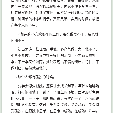
任何时候都一样。不仅要学会准时，更要学会提前。就如
你坐车去某地，沿途的风景很美，你忍不住下车看一看，
后来虽然你还是赶到了某地，却不是准时到达。“闹钟”只
是一种简单的标志和提示，真正灵活、实用的时间，掌握
在每个人的心中。
2.如果你不喜欢现在的工作，要么辞职不干，要么就
闭嘴不言。
初出茅庐，往往眼高手低，心高气傲，大事做不了，
小事不愿做。不要养成挑三拣四的习惯。不要雨天烦打
伞，不带伞又怕淋雨，处处表现出不满的情绪。记住，不
做则已，要做就要做好。
3.每个人都有孤独的时候。
要学会忍受孤独，这样才会成熟起来。年轻人嘻嘻哈
哈、打打闹闹惯了，到了一个陌生的环境，面对形形色色
的人和事，一下子不知所措起来，有时连一个可以倾心说
话的地方也没有。这时，千万别浮躁，学会静心，学会忍
受孤独。在孤独中思考，在思考中成熟，在成熟中升华。