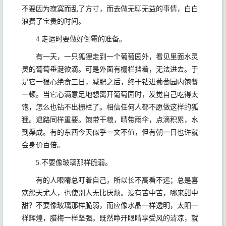
不要因为寂寞而乱了方寸，而去做无聊无益的事情，白白
浪费了宝贵的时间。
4.走运时要做好倒霉的准备。
有一天，一只狐狸走到一个葡萄园外，看见里面水灵
灵的葡萄垂涎欲滴。可是外面有栅栏挡着，无法进去。于
是它一狠心绝食三日，减肥之后，终于钻进葡萄园内饱餐
一顿。当它心满意足地想离开葡萄园时，发觉自己吃得太
饱，怎么也钻不出栅栏了。相信任何人都不愿做这样的狐
狸。退路同样重要。饱带干粮，晴带雨伞，点滴积累，水
到渠成。有的东西今天似乎一文不值，但有朝一日也许就
会身价百倍。
5.不要像玻璃那样脆弱。
有的人眼睛总盯着自己，所以长不高看不远；总是喜
欢怨天尤人，也使别人无比厌烦。没有苦中苦，哪来甜中
甜？不要像玻璃那样脆弱，而应像水晶一样透明，太阳一
样辉煌，腊梅一样坚强。既然睁开眼睛享受风的清凉，就