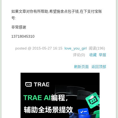
如果文章对你有所帮助,希望施舍点包子钱,在下支付宝账
号:
非常感谢
13718045310
posted @
2015-05-27 16:15
love_you_girl
阅读(
196
)
评论(
0
)
收藏
举报
刷新页面
返回顶部