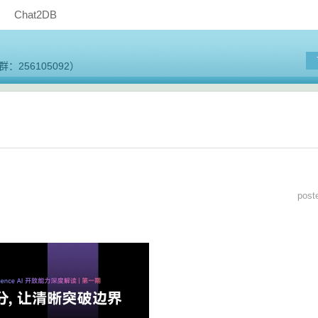
Chat2DB
256105092）
pos