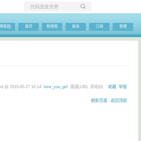
所有博客
博客园
首页
新随笔
联系
订阅
管理
当前博客
ted @
2015-05-27 16:14
love_you_girl
阅读(
130
) 评论(
0
)
收藏
举报
刷新页面
返回顶部