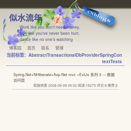
似水流年
Work like you don't need money,
love like you've never been hurt,
dance like no one's watching
博客园
首页
联系
管理
当前标签：AbstractTransactionalDbProviderSpringCon
textTests
Spring.Net+NHibenate+Asp.Net mvc +ExtJs 系列 3 ----数据
访问层
孤独侠客 2008-09-09 00:32
阅读:15270
评论:9
推荐:2