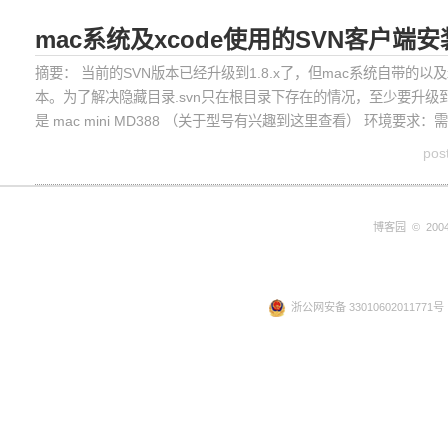
mac系统及xcode使用的SVN客户端
摘要： 当前的SVN版本已经升级到1.8.x了，但mac系统自带的以及
本。为了解决隐藏目录.svn只在根目录下存在的情况，至少要升级到1.7.x版本
是 mac mini MD388 （关于型号有兴趣到这里查看） 环境要求
pos
博客园
© 2004
浙公网安备 33010602011771号