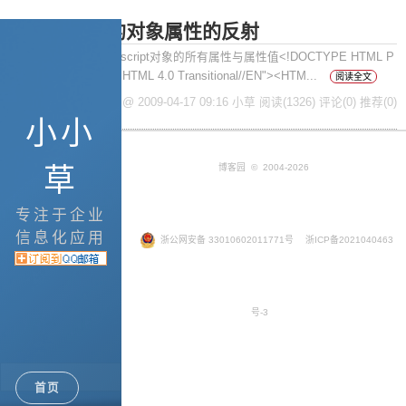
JavaScript的对象属性的反射
摘要： 取得某个Javascript对象的所有属性与属性值<!DOCTYPE HTML P
UBLIC "-//W3C//DTD HTML 4.0 Transitional//EN"><HTM...
阅读全文
posted @ 2009-04-17 09:16 小草
阅读(1326)
评论(0)
推荐(0)
小小
草
博客园
© 2004-2026
专注于企业
信息化应用
浙公网安备 33010602011771号
浙ICP备2021040463
号-3
Google+
首页