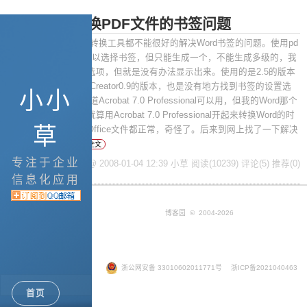
解决Word转换PDF文件的书签问题
摘要： 我尝试了多种转换工具都不能很好的解决Word书签的问题。使用pd
fFactory Pro版本的可以选择书签，但只能生成一个，不能生成多级的，我
试了好几次，虽然有选项，但就是没有办法显示出来。使用的是2.5的版本
。 也试了开源的PDFCreator0.9的版本，也是没有地方找到书签的设置选
小小
项，真是急人。 我知道Acrobat 7.0 Professional可以用，但我的Word那个
工具栏一直出不来，就算用Acrobat 7.0 Professional开起来转换Word的时
草
候也会报错，其它的Office文件都正常，奇怪了。后来到网上找了一下解决
办法。如下：
阅读全文
专注于企业
posted @ 2008-01-04 12:39 小草
阅读(10239)
评论(5)
推荐(0)
信息化应用
博客园
© 2004-2026
浙公网安备 33010602011771号
浙ICP备2021040463
首页