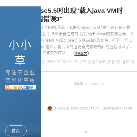
卸载myeclipse5.5时出现"载入java VM时
windows出现错误3"
摘要： 卸载时就出现这个问题,重装了JDK和myeclipse结果问题还是一样
解决办法：这个问题是由于JDK更新造成的 找到MyEclipse的安装目录，下
面会有一个名字类似Uninstall MyEclipse 5.5.0GA.lax的文件，打开，可以
小小
找到 lax.nl.current.vm= 这项，将后面的值更新成有效的jre的值就可以了，
如下所示： # LAX.NL.CURRENT.V...
阅读全文
草
posted @ 2007-11-30 09:15 小草
阅读(1438)
评论(0)
推荐(0)
专注于企业
信息化应用
博客园
© 2004-2026
浙公网安备 33010602011771号
浙ICP备2021040463
首页
号-3