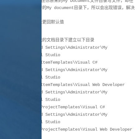
这是因为VSI文件仍往你原来的My Document文件目录写文件，却在
建子目录时建在了新的My document目录下，所以会出现错误，解决
方案：
１、把我的文档目录更回默认值
２、手动在黓认的我的文档目录下建立以下目录
C:\Documents and Settings\Administrator\My
Documents\Visual Studio
2005\Templates\ItemTemplates\Visual C#
C:\Documents and Settings\Administrator\My
Documents\Visual Studio
2005\Templates\ItemTemplates\Visual Web Developer
C:\Documents and Settings\Administrator\My
Documents\Visual Studio
2005\Templates\ProjectTemplates\Visual C#
C:\Documents and Settings\Administrator\My
Documents\Visual Studio
2005\Templates\ProjectTemplates\Visual Web Developer