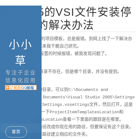
VS2005的VSI文件安装停
止报错的解决办法
今天要安装一下DNN的项目模板，总是报错。到网上找了一下解决办
小小
法，但就是不行，后来我干脆自己研究。
终于在导入VS2005设置的时候报错，被我发现问题了。
草
原因：
确实是指定的目录不存在，但是哪个目录，并没有提到。
专注于企业
信息化应用
解决办法：
去找一下项目模板的目录，可以到C:\Documents and
Settings\lbq\My Documents\Visual Studio 2005\Settings
里找到这个CurrentSettings.vssettings文件，然后打开，这是
个XML的文件，查找一下ProjectItemTemplatesLocation和
ProjectTemplatesLocation查看一下里面的跟踪是在哪里。
一种办法是把这个路径改成你现在用的路径，但要保证有这个目录。
首页
另一种方法是按这个路径建立相应的文件夹。