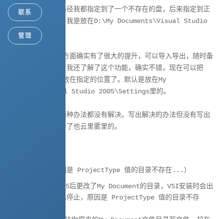
我找了一下这两个路径我都指定到了一个不存在的盘，后来指定到正
联系
确的位置就可以了。我是放在
D:\My Documents\Visual Studio
2005\Templates。
管理
VS2005在配置文件方面确实有了很大的提升，可以导入导出，随时备
份，通过这个问题，我还了解了这个功能，确实不错，现在可以把
VS2005的配置文件放在指定的位置了。默认是放在My
Documents\Visual Studio 2005\Settings里的。
因此，我用下面的两种办法都没有解决。写出解决的办法但没有写出
原因，所以造成我看了也云里雾里的。
以下转自网络：
（安装已停止，原因是 ProjectType 值的目录不存在...）
如果你在安装VS2005后更改了My Document的目录，VSI安装时会出
现如下错误：安装已停止，原因是 ProjectType 值的目录不存
在...这样的错误