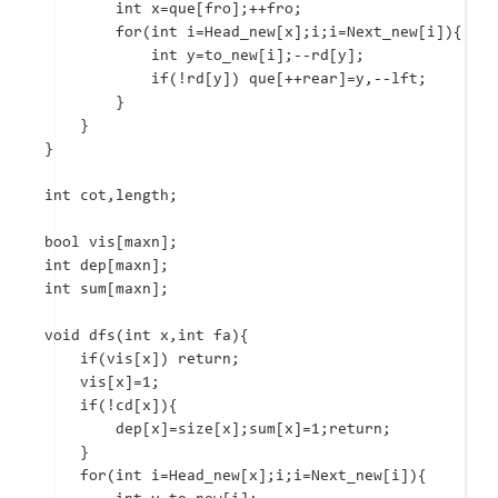
		int x=que[fro];++fro;

		for(int i=Head_new[x];i;i=Next_new[i]){

			int y=to_new[i];--rd[y];

			if(!rd[y]) que[++rear]=y,--lft;

		}

	}

}

int cot,length;

bool vis[maxn];

int dep[maxn];

int sum[maxn];

void dfs(int x,int fa){

	if(vis[x]) return;

    vis[x]=1;

    if(!cd[x]){

		dep[x]=size[x];sum[x]=1;return;

	}

	for(int i=Head_new[x];i;i=Next_new[i]){
