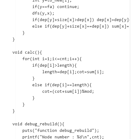
		int y=to_new[i];

		if(y==fa) continue;

		dfs(y,x);

		if(dep[y]+size[x]>dep[x]) dep[x]=dep[y]+size[x],sum[x]=sum[y]%mod;

		else if(dep[y]+size[x]==dep[x]) sum[x]=(sum[x]+sum[y])%mod;

	}

}

void calc(){

	for(int i=1;i<=cnt;i++){

		if(dep[i]>length){

			length=dep[i];cot=sum[i];

		}

		else if(dep[i]==length){

			cot=(cot+sum[i])%mod;

		}

	}

}

void debug_rebuild(){

	puts("function debug_rebuild");

	printf("Node number : %d\n",cnt);
