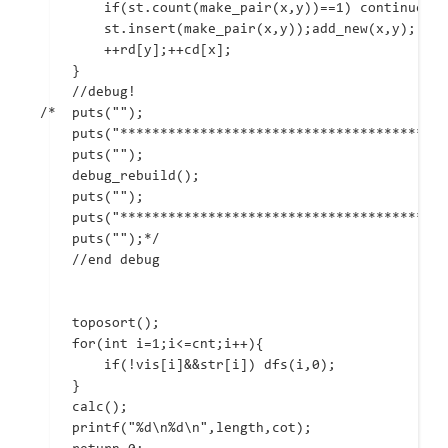
		if(st.count(make_pair(x,y))==1) continue;

		st.insert(make_pair(x,y));add_new(x,y);

		++rd[y];++cd[x];

	}

	//debug!

/*	puts("");

	puts("********************************************************");

	puts("");

	debug_rebuild();

	puts("");

	puts("********************************************************");

	puts("");*/

	//end debug

	toposort();

	for(int i=1;i<=cnt;i++){

		if(!vis[i]&&str[i]) dfs(i,0);

	}

	calc();

	printf("%d\n%d\n",length,cot);
