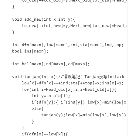
	to_old[++tot_old]=y,Next_old[tot_old]=Head_old[x],Head_old[x]=tot_old,u_old[tot_old]=x;

}

void add_new(int x,int y){

	to_new[++tot_new]=y,Next_new[tot_new]=Head_new[x],Head_new[x]=tot_new,u_new[tot_new]=x;

}

int dfn[maxn],low[maxn],cnt,sta[maxn],ind,top;

bool ins[maxn];

int bel[maxn],rd[maxn],cd[maxn];

void tarjan(int x){//错误笔记：Tarjan没写instack 

	low[x]=dfn[x]=++ind;sta[++top]=x;ins[x]=1;

	for(int i=Head_old[x];i;i=Next_old[i]){

		int y=to_old[i];

		if(dfn[y]){ if(ins[y]) low[x]=min(low[x],dfn[y]);}

		else{

			tarjan(y);low[x]=min(low[x],low[y]);

		}

	}

	if(dfn[x]==low[x]){
