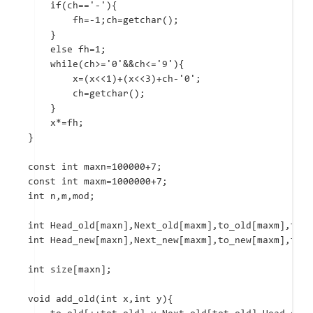
	if(ch=='-'){

		fh=-1;ch=getchar();

	}

	else fh=1;

	while(ch>='0'&&ch<='9'){

		x=(x<<1)+(x<<3)+ch-'0';

		ch=getchar();

	}

	x*=fh;

}

const int maxn=100000+7;

const int maxm=1000000+7;

int n,m,mod;

int Head_old[maxn],Next_old[maxm],to_old[maxm],tot_
int Head_new[maxn],Next_new[maxm],to_new[maxm],tot_
int size[maxn];

void add_old(int x,int y){
