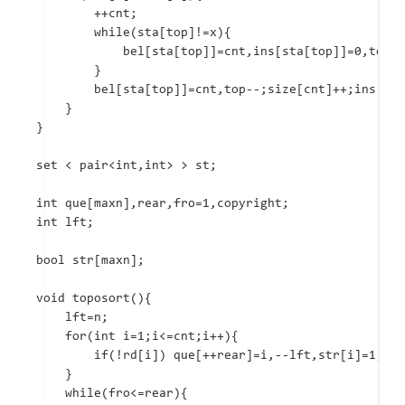
		++cnt;

		while(sta[top]!=x){

			bel[sta[top]]=cnt,ins[sta[top]]=0,top--;size[cnt]++;

		}

		bel[sta[top]]=cnt,top--;size[cnt]++;ins[x]=0;

	}

}

set < pair<int,int> > st;

int que[maxn],rear,fro=1,copyright;

int lft;

bool str[maxn];

void toposort(){

	lft=n;

	for(int i=1;i<=cnt;i++){

		if(!rd[i]) que[++rear]=i,--lft,str[i]=1;

	}

	while(fro<=rear){
