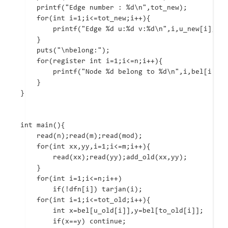
	printf("Edge number : %d\n",tot_new);

	for(int i=1;i<=tot_new;i++){

		printf("Edge %d u:%d v:%d\n",i,u_new[i],to_new[i]);

	}

	puts("\nbelong:");

	for(register int i=1;i<=n;i++){

		printf("Node %d belong to %d\n",i,bel[i]);

	}

}

int main(){

	read(n);read(m);read(mod);

	for(int xx,yy,i=1;i<=m;i++){

		read(xx);read(yy);add_old(xx,yy);

	}

	for(int i=1;i<=n;i++)

		if(!dfn[i]) tarjan(i);

	for(int i=1;i<=tot_old;i++){

		int x=bel[u_old[i]],y=bel[to_old[i]];

		if(x==y) continue;
