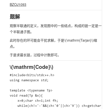
BZOJ1093
题解
观察半联通的定义，发现图中的一些结点，构成的链一定是一
个半联通子图。
此时存在的环可能会干扰求解，于是
\(\mathrm{Tarjan}\)
缩
点。
于是求最长链，过程中计数即可。
\(\mathrm{Code}\)
#include<bits/stdc++.h>

using namespace std;

template <typename Tp>

void read(Tp &x){

	x=0;char ch=1;int fh;

	while(ch!='-'&&(ch<'0'||ch>'9')) ch=getchar();
