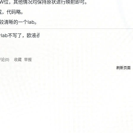
OW位，其他情况均保持原状进行映射即可。
成，代码略。
较清晰的一个lab。
个lab不写了，欧液✌
评论(
0
)
收藏
举报
刷新页面