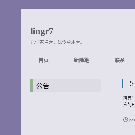
lingr7
已识乾坤大，犹怜草木青。
首页
新随笔
联系
【转
公告
摘要： 
应的P
pos