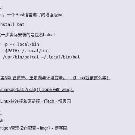
二：
at，一个Rust语言编写的增强版cat.
一步实际安装的是包名batcat
 -p ~/.local/bin

= $PATH:~/.local/bin

第3章 管道符、重定向与环境变量。 | 《Linux就该这么学》
sharkdp/bat: A cat(1) clone with wings.
Linux软连接和硬链接 - iTech - 博客园
三：
sh
tigen管理 Zsh配置 - lingr7 - 博客园