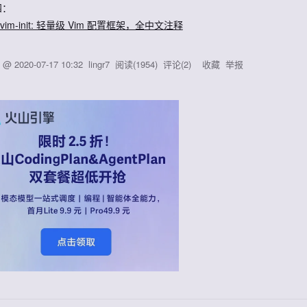
四：
r7/vim-init: 轻量级 Vim 配置框架，全中文注释
d @
2020-07-17 10:32
lingr7
阅读(
1954
) 评论(
2
)
收藏
举报