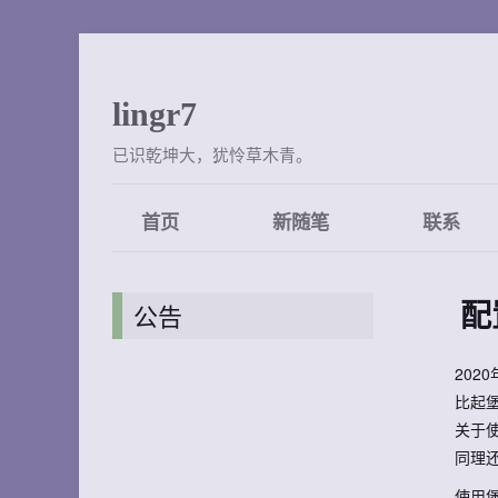
lingr7
已识乾坤大，犹怜草木青。
首页
新随笔
联系
配
公告
2020
比起
关于使
同理还有
使用