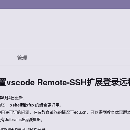
管理
置vscode Remote-SSH扩展登录
年
8月4日
更新：
堡塔，
xshell和xftp
的组合更好用。
用许可证的问题，在有教育邮箱的情况下edu.cn，可以得到教育优惠版
Jetbrains出品的IDE。
堡塔SSH终端可以轻松登录。