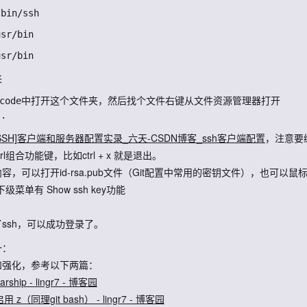
来
scode中打开这个文件夹，然后找个文件右键从文件资源管理器打开

[SSH]客户端和服务器配置实录_六天-CSDN博客_ssh客户端配置
，注意要编
trl组合功能键，比如ctrl + x 就是退出。
容，可以打开id-rsa.pub文件（Git配置中常用的密钥文件），也可以鼠标右键 G
 下级菜单有 Show ssh key功能
ssh，可以成功登录了。
一：
和强化，参考以下两篇：
rship - lingr7 - 博客园
启用 z（同理git bash） - lingr7 - 博客园