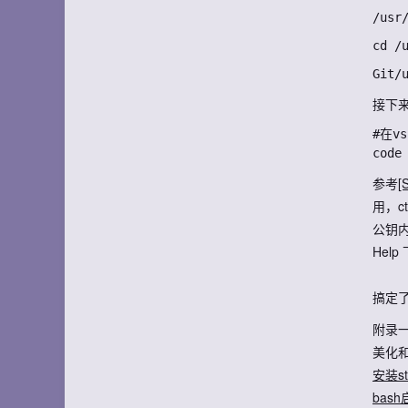
接下
#在v
参考
用，c
公钥内
Help
搞定了
附录
美化
安装sta
bash