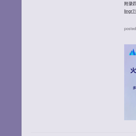
附录
ling
poste