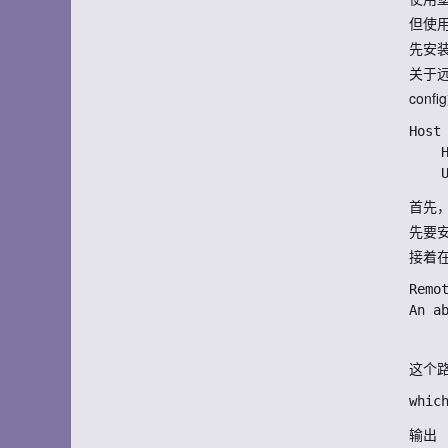
但使用
先安装
关于
con
Host 
	HostName 1.1.1.1 # 填写远程服务器的IP或者Host

首先，
先要安装
接着在
Remot
这个路
输出