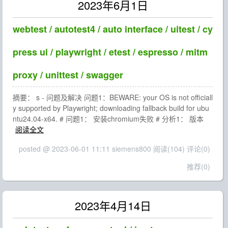
2023年6月1日
webtest / autotest4 / auto interface / uitest / cy
press ui / playwright / etest / espresso / mitm
proxy / unittest / swagger
摘要： s - 问题及解决 问题1：BEWARE: your OS is not officiall
y supported by Playwright; downloading fallback build for ubu
ntu24.04-x64. # 问题1： 安装chromium失败 # 分析1： 版本
阅读全文
posted @ 2023-06-01 11:11 siemens800
阅读(104)
评论(0)
推荐(0)
2023年4月14日