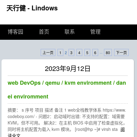
天行健 - Lindows
博客园
首页
联系
管理
上一页
1
2
3
4
5
6
···
80
下一页
2023年9月12日
web DevOps / qemu / kvm enviromment / dan
ei enviromment
摘要： s 序号 项目 描述 备注 1 web全栈教学体系 https://www.
codeboy.com/ - 问题2：启动域时出错: 不支持的配置：域需要
KVM，但不可用。 解决2：在主机 BIOS 中启用了检查虚拟化，
同时将主机配置为载入 kvm 模块。 [root@hp ~]# virsh sta
阅
读全文