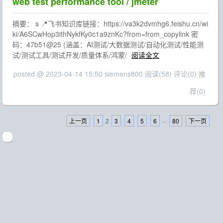
web test performance tool / jmeter
摘要： s 📍飞书知识库链接：https://va3k2dvmhg6.feishu.cn/wi
ki/A6SCwHop3ithNykfKy0c1a9znKc?from=from_copylink 密
码：47b51@25 (涵盖：AI测试/大数据测试/自动化测试/性能测
试/测试工具/测试开发/质量体系/鸿蒙/
阅读全文
posted @ 2023-04-14 15:50 siemens800
阅读(58)
评论(0)
推
荐(0)
上一页
1
2
3
4
5
6
···
80
下一页