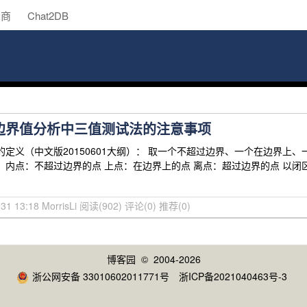
助商
Chat2DB
A - 边界值分析中三值测试法的注意事项
的定义（中文版20150601大纲）： 取一个不超过边界、一个在边界上
内点：不超过边界的点 上点：在边界上的点 离点：超过边界的点 以闭区间[1
31 13:18 MorrisLi
阅读(902)
评论(0)
推荐(0)
博客园
© 2004-2026
浙公网安备 33010602011771号
浙ICP备2021040463号-3