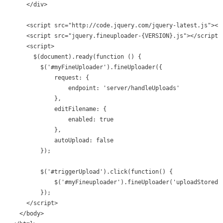
    </div>

    <script src="http://code.jquery.com/jquery-latest.js"></s
    <script src="jquery.fineuploader-{VERSION}.js"></script>

    <script>

      $(document).ready(function () {

        $('#myFineUploader').fineUploader({

            request: {

                endpoint: 'server/handleUploads'

            },

            editFilename: {

                enabled: true

            },

            autoUpload: false

        });

        $('#triggerUpload').click(function() {

            $('#myFineuploader').fineUploader('uploadStoredFi
        });

    </script>

  </body>
