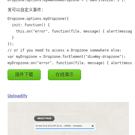
发可以自定义事件：
Dropzone.options.myDropzone({

  init: function() {

    this.on("error", function(file, message) { alert(message)
  }

});

// or if you need to access a Dropzone somewhere else:

var myDropzone = Dropzone.forElement("div#my-dropzone");

myDropzone.on("error", function(file, message) { alert(messa
插件下载
在线演示
Uploadify