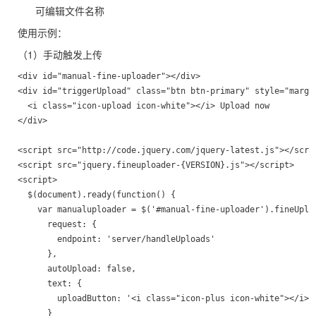
可编辑文件名称
使用示例：
（1）手动触发上传
<div id="manual-fine-uploader"></div>

<div id="triggerUpload" class="btn btn-primary" style="margin
  <i class="icon-upload icon-white"></i> Upload now

</div>

<script src="http://code.jquery.com/jquery-latest.js"></scrip
<script src="jquery.fineuploader-{VERSION}.js"></script>

<script>

  $(document).ready(function() {

    var manualuploader = $('#manual-fine-uploader').fineUploa
      request: {

        endpoint: 'server/handleUploads'

      },

      autoUpload: false,

      text: {

        uploadButton: '<i class="icon-plus icon-white"></i> S
      }
