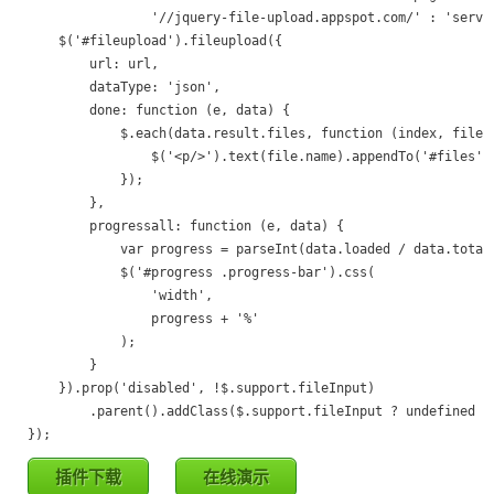
                '//jquery-file-upload.appspot.com/' : 'server
    $('#fileupload').fileupload({

        url: url,

        dataType: 'json',

        done: function (e, data) {

            $.each(data.result.files, function (index, file) 
                $('<p/>').text(file.name).appendTo('#files');
            });

        },

        progressall: function (e, data) {

            var progress = parseInt(data.loaded / data.total 
            $('#progress .progress-bar').css(

                'width',

                progress + '%'

            );

        }

    }).prop('disabled', !$.support.fileInput)

        .parent().addClass($.support.fileInput ? undefined : 
});
插件下载
在线演示