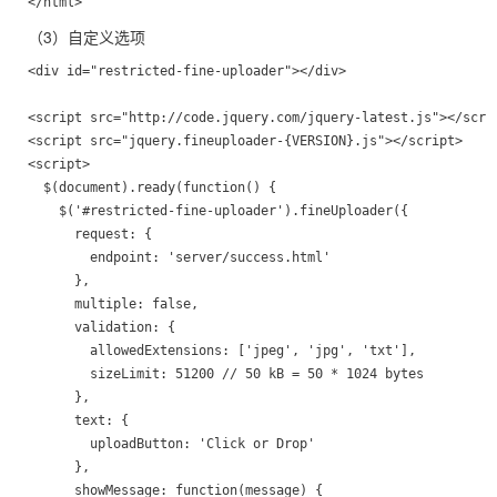
（3）自定义选项
<div id="restricted-fine-uploader"></div>

<script src="http://code.jquery.com/jquery-latest.js"></scrip
<script src="jquery.fineuploader-{VERSION}.js"></script>

<script>

  $(document).ready(function() {

    $('#restricted-fine-uploader').fineUploader({

      request: {

        endpoint: 'server/success.html'

      },

      multiple: false,

      validation: {

        allowedExtensions: ['jpeg', 'jpg', 'txt'],

        sizeLimit: 51200 // 50 kB = 50 * 1024 bytes

      },

      text: {

        uploadButton: 'Click or Drop'

      },

      showMessage: function(message) {
