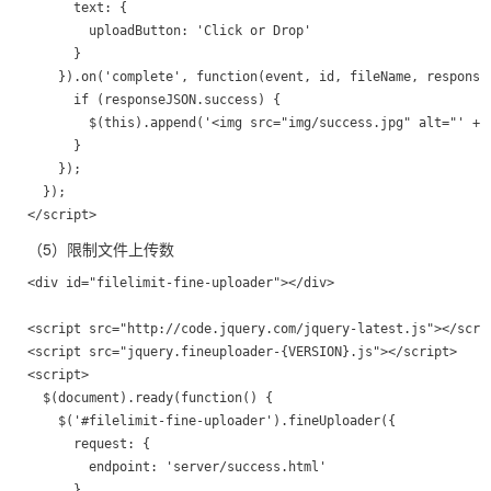
      text: {

        uploadButton: 'Click or Drop'

      }

    }).on('complete', function(event, id, fileName, responseJ
      if (responseJSON.success) {

        $(this).append('<img src="img/success.jpg" alt="' + f
      }

    });

  });

（5）限制文件上传数
<div id="filelimit-fine-uploader"></div>

<script src="http://code.jquery.com/jquery-latest.js"></scrip
<script src="jquery.fineuploader-{VERSION}.js"></script>

<script>

  $(document).ready(function() {

    $('#filelimit-fine-uploader').fineUploader({

      request: {

        endpoint: 'server/success.html'

      },
