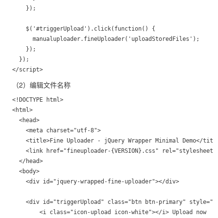
    });

    $('#triggerUpload').click(function() {

      manualuploader.fineUploader('uploadStoredFiles');

    });

  });

</script>
（2）编辑文件名称
<!DOCTYPE html>

<html>

  <head>

    <meta charset="utf-8">

    <title>Fine Uploader - jQuery Wrapper Minimal Demo</title
    <link href="fineuploader-{VERSION}.css" rel="stylesheet">
  </head>

  <body>

    <div id="jquery-wrapped-fine-uploader"></div>

    <div id="triggerUpload" class="btn btn-primary" style="ma
        <i class="icon-upload icon-white"></i> Upload now
