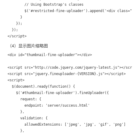
        // Using Bootstrap's classes

        $('#restricted-fine-uploader').append('<div class="al
      }

    });

  });

（4）显示图片缩略图
<div id="thumbnail-fine-uploader"></div>

<script src="http://code.jquery.com/jquery-latest.js"></scrip
<script src="jquery.fineuploader-{VERSION}.js"></script>

<script>

  $(document).ready(function() {

    $('#thumbnail-fine-uploader').fineUploader({

      request: {

        endpoint: 'server/success.html'

      },

      validation: {

        allowedExtensions: ['jpeg', 'jpg', 'gif', 'png']

      },
