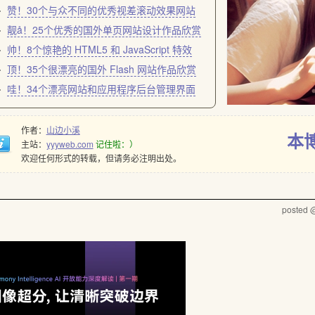
赞！30个与众不同的优秀视差滚动效果网站
靓å！25个优秀的国外单页网站设计作品欣赏
帅！8个惊艳的 HTML5 和 JavaScript 特效
顶！35个很漂亮的国外 Flash 网站作品欣赏
哇！34个漂亮网站和应用程序后台管理界面
作者：
山边小溪
本
主站：
yyyweb.com
记住啦：）
欢迎任何形式的转载，但请务必注明出处。
posted