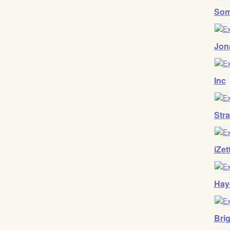
Som
Jon
Inc
Stra
iZet
Hay
Brig