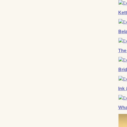
Kett
Bel
The
Bri
Ink 
Wha