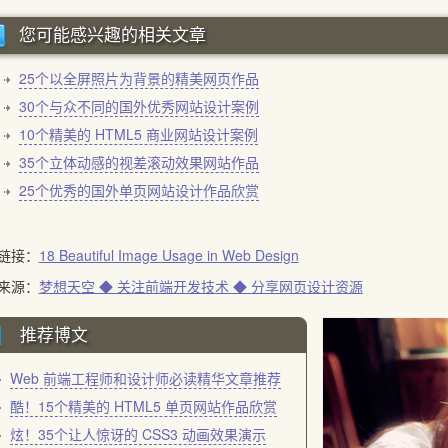
您可能感兴趣的相关文章
25个以全屏照片为背景的精美网页作品
30个与众不同的国外优秀网站设计案例
10个精美的 HTML5 商业网站设计案例
35个立体动感的视差滚动效果网站作品
25个优秀的国外单页网站设计作品欣赏
链接：
18 Beautiful Image Usage in Web Design
来源：
梦想天空 ◆ 关注前端开发技术 ◆ 分享网页设计资源
推荐博文
Web 前端工程师和设计师必读精华文章推荐
酷！15个精美的 HTML5 单页网站作品欣赏
炫！35个让人惊讶的 CSS3 动画效果演示