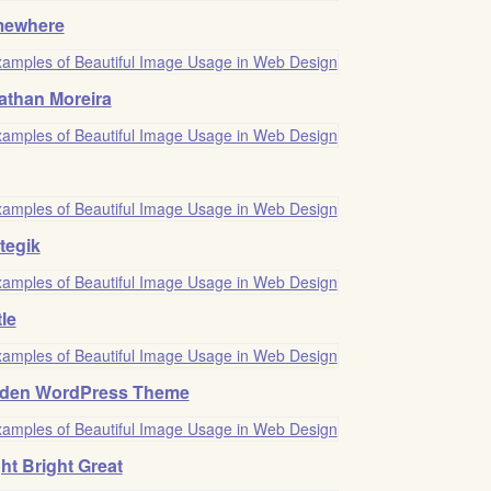
ewhere
athan Moreira
tegik
tle
den WordPress Theme
ht Bright Great