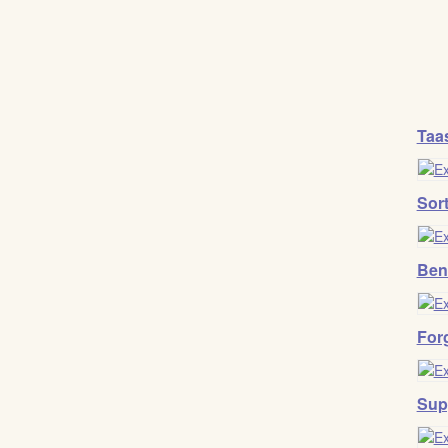
Taa
Sor
Ben
Forg
Sup