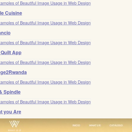
le Cuisine
ancio
 Quilt App
dge2Rwanda
& Spindle
t you Are