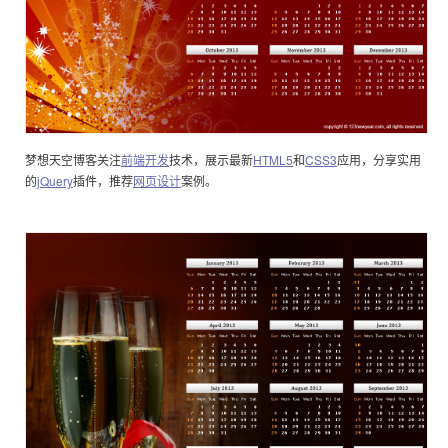
梦想天空博客关注
前端开发
技术，展示最新
HTML5
和
CSS3
应用，分享实用
的
jQuery
插件，推荐
网页设计
案例。