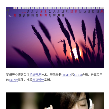
梦想天空博客关注
前端开发
技术，展示最新
HTML5
和
CSS3
应用，分享实用
的
jQuery
插件，推荐
网页设计
案例。