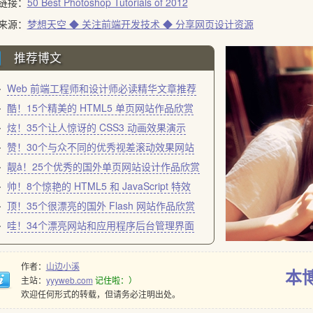
链接：
50 Best Photoshop Tutorials of 2012
来源：
梦想天空 ◆ 关注前端开发技术 ◆ 分享网页设计资源
推荐博文
Web 前端工程师和设计师必读精华文章推荐
酷！15个精美的 HTML5 单页网站作品欣赏
炫！35个让人惊讶的 CSS3 动画效果演示
赞！30个与众不同的优秀视差滚动效果网站
靓å！25个优秀的国外单页网站设计作品欣赏
帅！8个惊艳的 HTML5 和 JavaScript 特效
顶！35个很漂亮的国外 Flash 网站作品欣赏
哇！34个漂亮网站和应用程序后台管理界面
作者：
山边小溪
本
主站：
yyyweb.com
记住啦：）
欢迎任何形式的转载，但请务必注明出处。