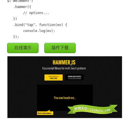
$("#element")

   .hammer({

        // options...

   })

   .bind("tap", function(ev) {

        console.log(ev);

   });
在线演示
插件下载