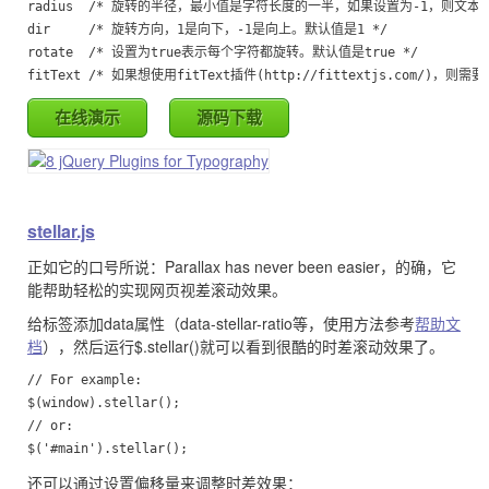
radius  /* 旋转的半径，最小值是字符长度的一半，如果设置为-1，则文本
dir     /* 旋转方向，1是向下，-1是向上。默认值是1 */

rotate  /* 设置为true表示每个字符都旋转。默认值是true */

在线演示
源码下载
stellar.js
正如它的口号所说：Parallax has never been easier，的确，它
能帮助轻松的实现网页视差滚动效果。
给标签添加data属性（data-stellar-ratio等，使用方法参考
帮助文
档
），然后运行$.stellar()就可以看到很酷的时差滚动效果了。
// For example:

$(window).stellar();

// or:

还可以通过设置偏移量来调整时差效果：