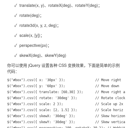
✓ translate(x, y)、rotateX(deg)、rotateY(deg)；
✓ rotate(deg)；
✓ rotate3d(x, y, z, deg)；
✓ scale(x, [y])；
✓ perspective(px)；
✓ skewX(deg)、skewY(deg)
你可以使用 jQuery 设置各种 CSS 变换效果，下面是简单的示例
代码：
$("#box").css({ x: '30px' });               // Move right

$("#box").css({ y: '60px' });               // Move down

$("#box").css({ translate: [60,30] });      // Move right and
$("#box").css({ rotate: '30deg' });         // Rotate clockwi
$("#box").css({ scale: 2 });                // Scale up 2x (2
$("#box").css({ scale: [2, 1.5] });         // Scale horiz an
$("#box").css({ skewX: '30deg' });          // Skew horizonta
$("#box").css({ skewY: '30deg' });          // Skew vertical

$("#box").css({ perspective: 100, rotateX: 30 }); // Webkit 3