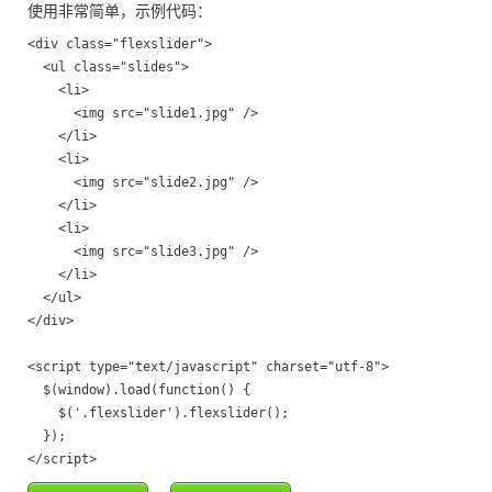
使用非常简单，示例代码：
<div class="flexslider">

  <ul class="slides">

    <li>

      <img src="slide1.jpg" />

    </li>

    <li>

      <img src="slide2.jpg" />

    </li>

    <li>

      <img src="slide3.jpg" />

    </li>

  </ul>

</div>

<script type="text/javascript" charset="utf-8">

  $(window).load(function() {

    $('.flexslider').flexslider();

  });
