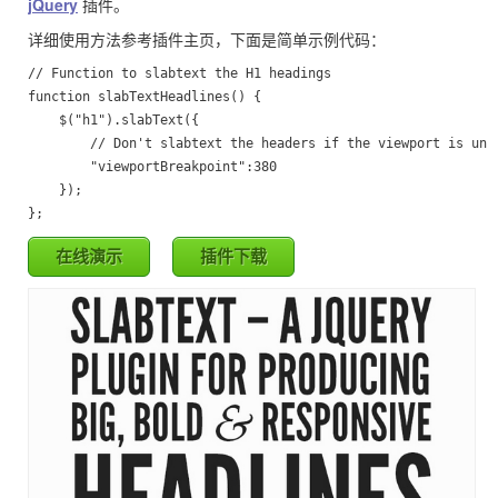
jQuery
插件。
详细使用方法参考插件主页，下面是简单示例代码：
// Function to slabtext the H1 headings

function slabTextHeadlines() {

    $("h1").slabText({

        // Don't slabtext the headers if the viewport is unde
        "viewportBreakpoint":380

    });

};
在线演示
插件下载