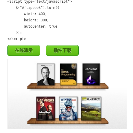
<script type="text/javascript">

	$("#flipbook").turn({

		width: 400,

		height: 300,

		autoCenter: true

	});

在线演示
插件下载