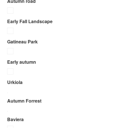
Autumn road
Early Fall Landscape
Gatineau Park
Early autumn
Urkiola
Autumn Forrest
Baviera