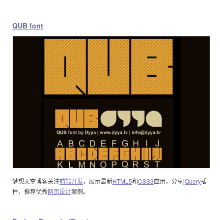
QUB font
梦想天空博客关注
前端开发
，展示最新
HTML5
和
CSS3
应用，分享
jQuery
插
件，推荐优秀
网页设计
案例。