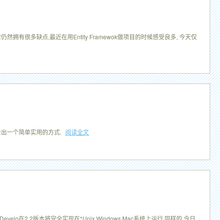
中,它仍然拥有很多缺点,最近在用Entity Framewok做项目的时候感受良多, 今天仅
闻并给出一个简单实用的方式.
阅读全文
lo在2.2版本将完全实现在*Unix,Windows,Mac系统上运行,同样的,今日,