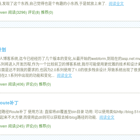
,发现了这个东西,自己觉得也是个有趣的小东西,于是就放上来了.
阅读全文
Leven
阅读(3296)
评论(8)
推荐(0)
计划
个人博客系统,迄今已经经历了几个版本的变化,从最开始的webform,到现在的asp.net mvc,
g2.1系列将进入开发历程,作为一个比较前卫的博客系统,我尽可能使用更优雅的技术和设计
是达不到我的要求的,也因为2.0系列使用了1.0的很多残余设计,导致系统出现了很多僵化的
2.1系列中出现的功能和变化...
阅读全文
Leven
阅读(406)
评论(0)
推荐(0)
短route补丁
.0.3短路径Route补丁 使用方法: 直接将dll覆盖至bin目录 功用: 可以使用类似http://blo
能看起来不大方便,而使用此dll则可以获取去掉/blog路径的功能.
阅读全文
Leven
阅读(245)
评论(0)
推荐(0)