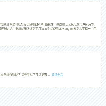
让系统可以轻松更好视图引擎,但是,在一些应用,比如bbs,多用户blog中,
管理器对这个要求就无法做到了,而本文则是使用viewengine规则来实现一个用
系统有啥疑问,请查看以下几点说明....
阅读全文