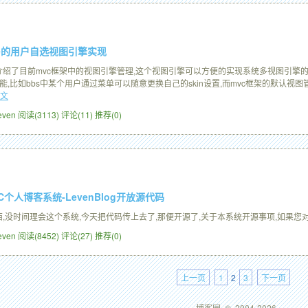
okie的用户自选视图引擎实现
绍了目前mvc框架中的视图引擎管理,这个视图引擎可以方便的实现系统多视图引擎的管理,
能,比如bbs中某个用户通过菜单可以随意更换自己的skin设置,而mvc框架的默认视图
文
Leven
阅读(3113)
评论(11)
推荐(0)
VC个人博客系统-LevenBlog开放源代码
,没时间理会这个系统,今天把代码传上去了,那便开源了,关于本系统开源事项,如果您对本
Leven
阅读(8452)
评论(27)
推荐(0)
上一页
1
2
3
下一页
博客园
© 2004-2026