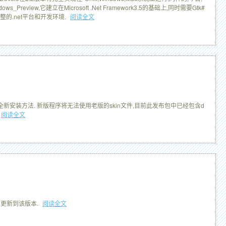
ws_Preview,它建立在Microsoft .Net Framework3.5的基础上,同时需要Gtk#
完整的.net平台和开发环境.
阅读全文
也请参考全新安装方法. 新版程序将无法使用老版的skin文件,目前此发布包中已经包含d
阅读全文
用户更新到该版本.
阅读全文