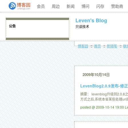
会员
周边
新闻
博问
闪存
赞助商
Leven's Blog
只谈技术
公告
博客园
::
首页
::
新随笔
::
联
2009年10月14日
LevenBlog2.0.9发布-
摘要： levenblog升级到
方式之后,系统本省某些处理ur
posted @ 2009-10-14 19:00 