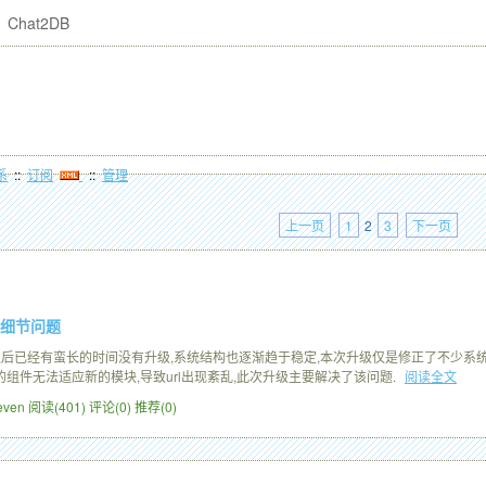
Chat2DB
系
::
订阅
::
管理
上一页
1
2
3
下一页
修正细节问题
2.0.8之后已经有蛮长的时间没有升级,系统结构也逐渐趋于稳定,本次升级仅是修正了不少系统的
l的组件无法适应新的模块,导致url出现紊乱,此次升级主要解决了该问题.
阅读全文
Leven
阅读(401)
评论(0)
推荐(0)