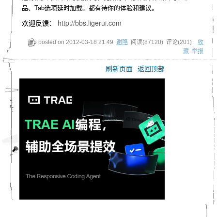
品、Tab选项延时加载。都有待你的体验和建议。
欢迎反馈：
http://bbs.ligerui.com
posted on
2012-03-18 21:49
谢略
阅读(
87120
) 评论(
201
)
收
藏
举报
刷新页面
返回顶部