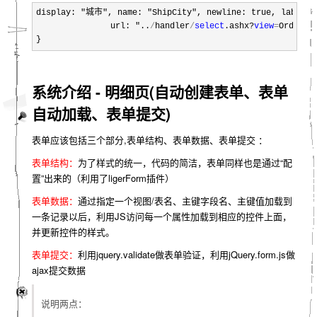
display: "城市", name: "ShipCity", newline: true, labelWi
               url: "..
/
handler
/
select
.ashx?
view
=
Orders
&
}
系统介绍 - 明细页(自动创建表单、表单
自动加载、表单提交)
表单应该包括三个部分,表单结构、表单数据、表单提交 ：
表单结构：
为了样式的统一，代码的简洁，表单同样也是通过“配
置”出来的（利用了ligerForm插件）
表单数据：
通过指定一个视图/表名、主键字段名、主键值加载到
一条记录以后，利用JS访问每一个属性加载到相应的控件上面，
并更新控件的样式。
表单提交：
利用jquery.validate做表单验证，利用jQuery.form.js做
ajax提交数据
说明两点：