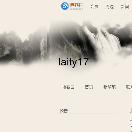
会员
周边
新闻
laity17
博客园
首页
新随笔
联
公告