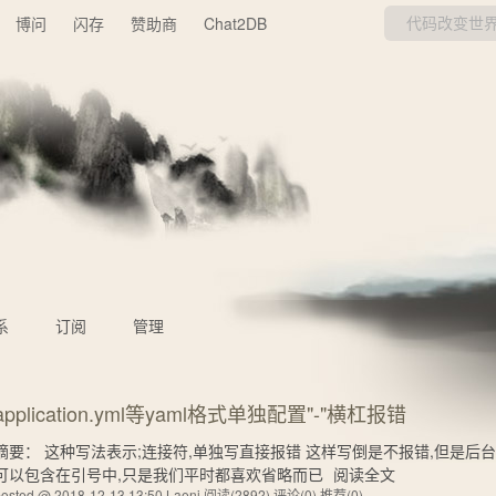
博问
闪存
赞助商
Chat2DB
系
订阅
管理
application.yml等yaml格式单独配置"-"横杠报错
摘要： 这种写法表示;连接符,单独写直接报错 这样写倒是不报错,但是后台当成
可以包含在引号中,只是我们平时都喜欢省略而已
阅读全文
posted @ 2018-12-13 13:50 Laeni
阅读(2892)
评论(0)
推荐(0)