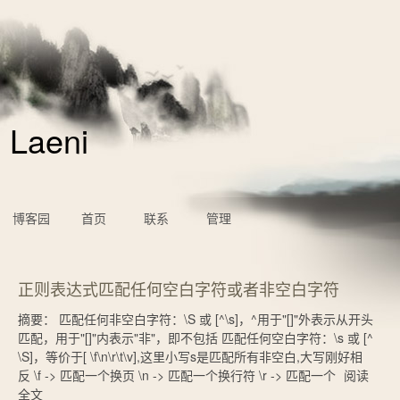
Laeni
博客园
首页
联系
管理
正则表达式匹配任何空白字符或者非空白字符
摘要： 匹配任何非空白字符：\S 或 [^\s]，^用于"[]"外表示从开头
匹配，用于"[]"内表示"非"，即不包括 匹配任何空白字符：\s 或 [^
\S]，等价于[ \f\n\r\t\v],这里小写s是匹配所有非空白,大写刚好相
反 \f -> 匹配一个换页 \n -> 匹配一个换行符 \r -> 匹配一个
阅读
全文