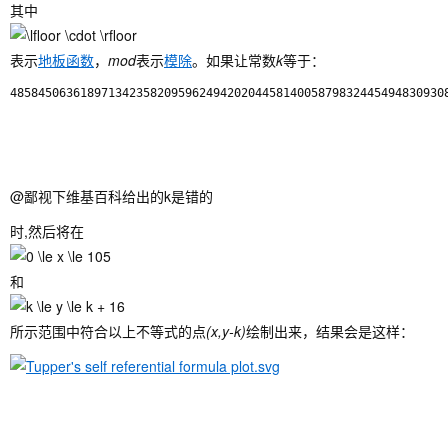
其中
表示
地板函数
，
mod
表示
模除
。如果让常数
k
等于：
@鄙视下维基百科给出的k是错的
时,然后将在
和
所示范围中符合以上不等式的点
(x,y-k)
绘制出来，结果会是这样：