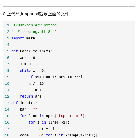
2.上代码,tupper.txt就是上面的文件
 1
#
!/usr/bin/env python
 2
#
 -*- coding:utf-8 -*-
 3
import
 4
 5
def
 6
     ans =
 7
     i =
 8
while
 x >
 9
if
 x%10 == 1: ans += 2**
10
11
12
return
13
def
14
     bar = 
""
15
for
 line 
in
 open(
'
tupper.txt
'
16
for
 i 
in
 line[:-1
17
             bar +=
18
     code = [
"
0
"
for
 i 
in
 xrange(17*107