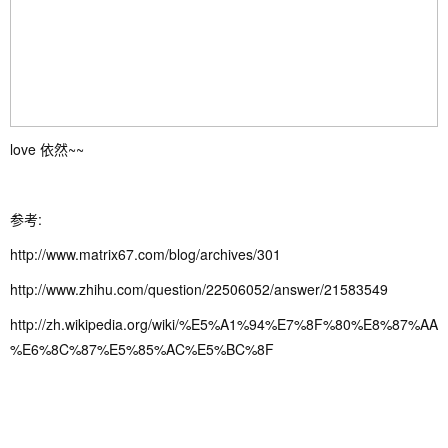
love 依然~~
参考:
http://www.matrix67.com/blog/archives/301
http://www.zhihu.com/question/22506052/answer/21583549
http://zh.wikipedia.org/wiki/%E5%A1%94%E7%8F%80%E8%87%AA
%E6%8C%87%E5%85%AC%E5%BC%8F