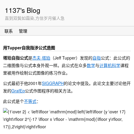
1137's Blog
直到双鬓如霜染,方信岁月催人急
联系
管理
用Tupper自我指涉公式造图
塔珀自指公式
是
杰夫·塔珀
（Jeff Tupper）发现的
自指
公式：此公式的
二维图像与公式本身外观一样。此公式在众多
数学
与
计算机科学
课程
里被用作绘制公式图像的练习作业。
公式最初于他2001年
SIGGRAPH
的论文中提及。此论文主要讨论他开
发的
GrafEq
公式作图程序的相关方法。
此公式是个
不等式
：