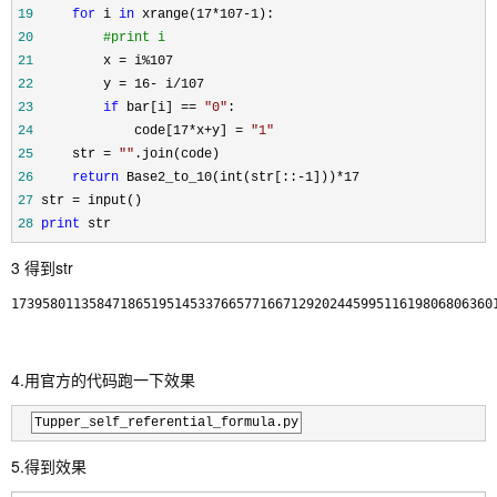
19
for
 i 
in
 xrange(17*107-1
20
#
print i
21
22
23
if
 bar[i] == 
"
0
"
24
             code[17*x+y] = 
"
1
"
25
     str = 
""
26
return
27
 str =
28
print
 str
3 得到str
4.用官方的代码跑一下效果
Tupper_self_referential_formula.py
5.得到效果