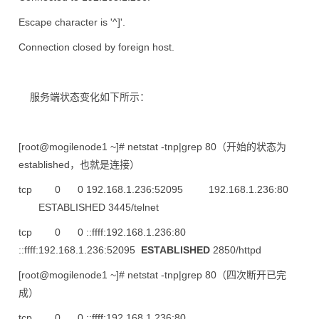
Escape character is '^]'.
Connection closed by foreign host.
服务端状态变化如下所示：
[root@mogilenode1 ~]# netstat -tnp|grep 80（开始的状态为
established，也就是连接）
tcp 0 0 192.168.1.236:52095 192.168.1.236:80
ESTABLISHED 3445/telnet
tcp 0 0 ::ffff:192.168.1.236:80
::ffff:192.168.1.236:52095
ESTABLISHED
2850/httpd
[root@mogilenode1 ~]# netstat -tnp|grep 80（四次断开已完
成）
tcp 0 0 ::ffff:192.168.1.236:80