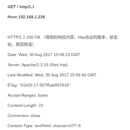
GET / http/1.1
Host:192.168.1.236
HTTP/1.1 200 OK （得到的响应内容，http协议的版本，状态
码，原因短语）
Date: Wed, 30 Aug 2017 10:08:22 GMT
Server: Apache/2.2.15 (Red Hat)
Last-Modified: Wed, 30 Aug 2017 10:05:40 GMT
ETag: "41b03-17-557f5ab897618"
Accept-Ranges: bytes
Content-Length: 23
Connection: close
Content-Type: text/html; charset=UTF-8