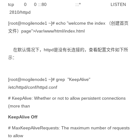
tcp 0 0 :::80 :::* LISTEN
2810/httpd
[root@mogilenode1 ~]# echo "welcome the index （创建首页
文件）page">/var/www/html/index.html
在默认情况下，httpd是没有长连接的，查看配置文件如下所
示：
[root@mogilenode1 ~]# grep "KeepAlive"
/etc/httpd/conf/httpd.conf
# KeepAlive: Whether or not to allow persistent connections
(more than
KeepAlive Off
# MaxKeepAliveRequests: The maximum number of requests
to allow