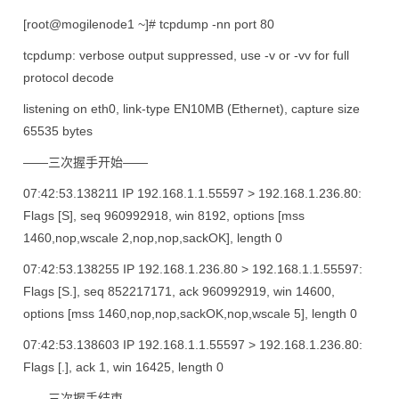
[root@mogilenode1 ~]# tcpdump -nn port 80
tcpdump: verbose output suppressed, use -v or -vv for full
protocol decode
listening on eth0, link-type EN10MB (Ethernet), capture size
65535 bytes
——三次握手开始——
07:42:53.138211 IP 192.168.1.1.55597 > 192.168.1.236.80:
Flags [S], seq 960992918, win 8192, options [mss
1460,nop,wscale 2,nop,nop,sackOK], length 0
07:42:53.138255 IP 192.168.1.236.80 > 192.168.1.1.55597:
Flags [S.], seq 852217171, ack 960992919, win 14600,
options [mss 1460,nop,nop,sackOK,nop,wscale 5], length 0
07:42:53.138603 IP 192.168.1.1.55597 > 192.168.1.236.80:
Flags [.], ack 1, win 16425, length 0
——三次握手结束——