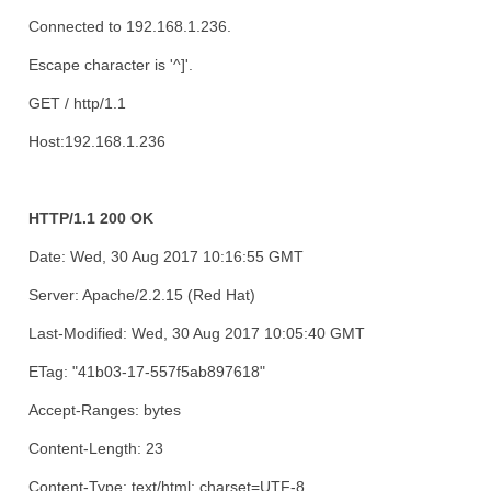
Connected to 192.168.1.236.
Escape character is '^]'.
GET / http/1.1
Host:192.168.1.236
HTTP/1.1 200 OK
Date: Wed, 30 Aug 2017 10:16:55 GMT
Server: Apache/2.2.15 (Red Hat)
Last-Modified: Wed, 30 Aug 2017 10:05:40 GMT
ETag: "41b03-17-557f5ab897618"
Accept-Ranges: bytes
Content-Length: 23
Content-Type: text/html; charset=UTF-8