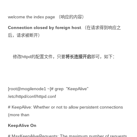
welcome the index page （响应的内容）
Connection closed by foreign host
.（在请求得到响应之
后，请求被断开）
修改httpd的配置文件，只要
将长连接开启
即可，如下：
[root@mogilenode1 ~]# grep "KeepAlive"
/etc/httpd/conf/httpd.conf
# KeepAlive: Whether or not to allow persistent connections
(more than
KeepAlive On
# MaxKeepAliveRequests: The maximum number of requests