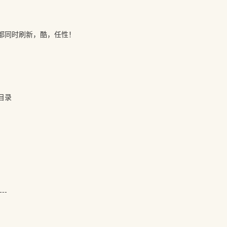
器都同时刷新，酷，任性！
\目录
---