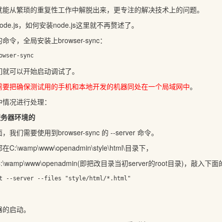
就能从繁琐的重复性工作中解脱出来，更专注的解决技术上的问题。
依赖node.js，如何安装node.js这里就不再赘述了。
令，全局安装上browser-sync：
们就可以开始启动调试了。
需要把确保测试用的手机和本地开发的机器同处在一个局域网中
。
中情况进行处理：
服务器环境的
需要使用到browser-sync 的 --server 命令。
wamp\www\openadmin\style\html\目录下，
wamp\www\openadmin(即把改目录当初server的root目录)，敲入下
器的启动。