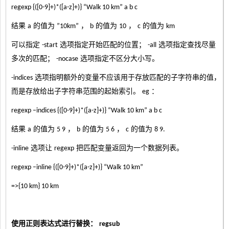
regexp {([0-9]+)*([a-z]+)} “Walk 10 km” a b c
结果
的值为
，
的值为
，
的值为
a
”10km”
b
10
c
km
可以指定
选项指定开始匹配的位置；
选项指定查找尽量
-start
-all
多次的匹配；
选项指定不区分大小写。
-nocase
选项指明额外的变量不应该用于存放匹配的子字符串的值，
-indices
而是存放给出子字符串范围的起始索引。
：
eg
regexp –indices {([0-9]+)*([a-z]+)} “Walk 10 km” a b c
结果
的值为
，
的值为
，
的值为
a
5 9
b
5 6
c
8 9.
选项让
把匹配变量返回为一个数据列表。
-inline
regexp
regexp –inline {([0-9]+)*([a-z]+)} “Walk 10 km”
=>{10 km} 10 km
使用正则表达式进行替换：
regsub