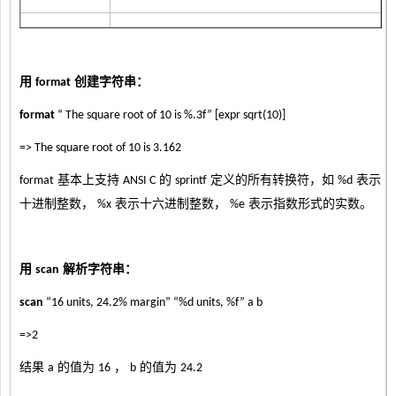
位整型值（忽略前后的空白）。如果检测
integer
32
到上下界溢出，则将
变量值设为
-failindex
-1
用
创建字符串：
format
format
“ The square root of 10 is %.3f” [expr sqrt(10)]
一个有效的列表结构。如果列表结构不正
list
确，
变量会设置为列表中第一个导
-failindex
=> The square root of 10 is 3.162
致结构无效的元素
基本上支持
的
定义的所有转换符，如
表示
format
ANSI C
sprintf
%d
十进制整数，
表示十六进制整数，
表示指数形式的实数。
%x
%e
全为
小写字母
lower
Unicode
用
解析字符串：
scan
全为
大写字母
upper
Unicode
scan
“16 units, 24.2% margin” “%d units, %f” a b
全为
打印字符（包括空白）
=>2
print
Unicode
结果
的值为
，
的值为
a
16
b
24.2
全为
标点符号
punct
Unicode