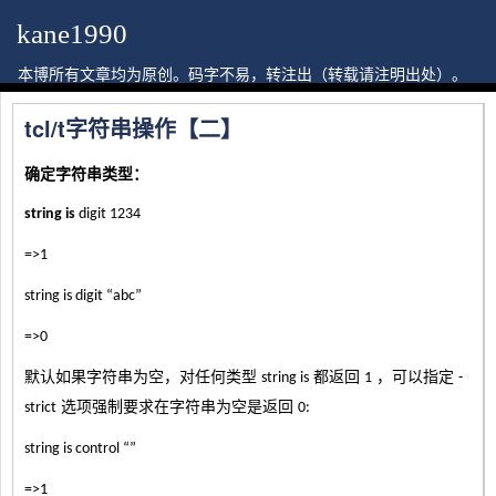
kane1990
本博所有文章均为原创。码字不易，转注出（转载请注明出处）。
tcl/t字符串操作【二】
确定字符串类型：
string is
digit 1234
=>1
string is digit “abc”
=>0
默认如果字符串为空，对任何类型
都返回
，可以指定
string is
1
-
选项强制要求在字符串为空是返回
strict
0:
string is control “”
=>1