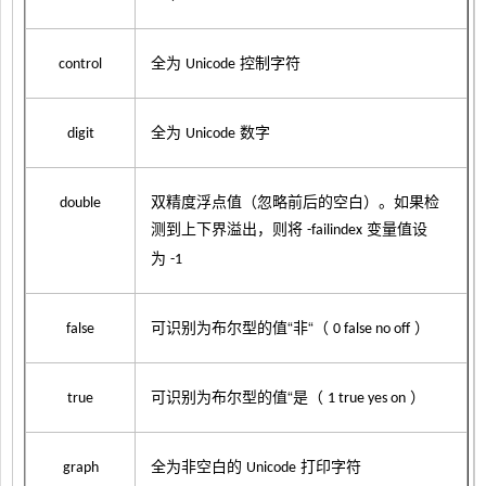
全为
控制字符
control
Unicode
全为
数字
digit
Unicode
双精度浮点值（忽略前后的空白）。如果检
double
测到上下界溢出，则将
变量值设
-failindex
为
-1
可识别为布尔型的值“非“（
）
false
0 false no off
可识别为布尔型的值“是（
）
true
1 true yes on
全为非空白的
打印字符
graph
Unicode