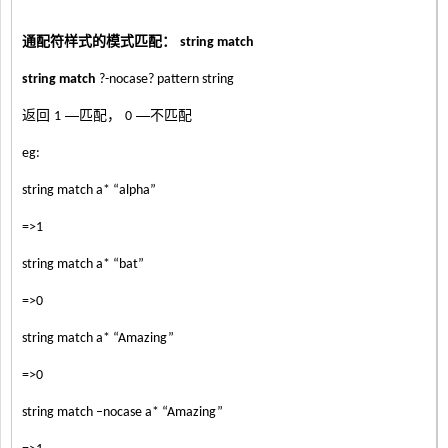
通配符样式的模式匹配：
string match
全为
空白符号
space
Unicode
string match
?-nocase? pattern string
返回
—匹配，
—不匹配
1
0
长整型变量（忽略前后的空白）。如果检测
wideinteger
到上下界溢出，则将
变量值设为
-failindex
-1
eg:
string match a* “alpha”
全为字母和连接符（主要就是指下划线）
wordchar
=>1
string match a* “bat”
全为十六进制数，包括
，
xdigit
0~9
a~f,A~F
=>0
string match a* “Amazing”
=>0
string match –nocase a* “Amazing”