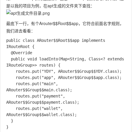
是以我的项目为例，在apt生成的文件夹下查找：
最底下一行，有个Arouter$$Root$$app，它符合前面名字规则，
我们进去看看：
public class ARouter$$Root$$app implements 
IRouteRoot {

  @Override

  public void loadInto(Map<String, Class<? extends 
IRouteGroup>> routes) {

    routes.put("YDY", ARouter$$Group$$YDY.class);

    routes.put("app", ARouter$$Group$$app.class);

    routes.put("main", 
ARouter$$Group$$main.class);

    routes.put("payment", 
ARouter$$Group$$payment.class);

    routes.put("wallet", 
ARouter$$Group$$wallet.class);

  }
