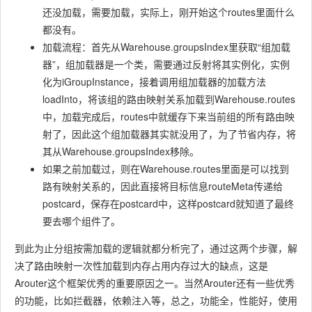
还没加载，需要加载，实际上，刚开始这个routes里面什么
都没有。
加载流程：首先从Warehouse.groupsIndex里获取“组加载
器”，组加载器是一个类，需要通过反射将其实例化，实例
化为iGroupInstance，接着调用组加载器的加载方法
loadInto，将该组的路由映射关系加载到Warehouse.routes
中，加载完成后，routes中就缓存下来当前组的所有路由映
射了，因此这个组加载器其实就没用了，为了节省内存，将
其从Warehouse.groupsIndex移除。
如果之前加载过，则在Warehouse.routes里面是可以找到
路有映射关系的，因此直接将目标信息routeMeta传递给
postcard，保存在postcard中，这样postcard就知道了最终
要去哪个组件了。
到此为止分组按需加载的逻辑就都分析完了，通过这两个步骤，解
决了路由映射一次性加载到内存占用内存过大的缺点，这是
Arouter这个框架优秀的重要原因之一。当然Arouter还有一些优秀
的功能，比如拦截器，依赖注入等，总之，功能全，性能好，使用