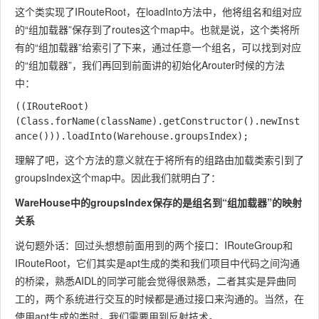
这个类实现了IRouteRoot，在loadInto方法中，他将组名和组对应
的“组加载器”保存到了routes这个map中。也就是说，这个类将所
有的“组加载器”给索引了下来，通过任意一个组名，可以找到对应
的“组加载器”，我们再回到前面讲的初始化Arouter时候的方法
中：
((IRouteRoot) 
(Class.forName(className).getConstructor().newInst
理解了吧，这个方法的意义就在于将所有的组路由加载类索引到了
groupsIndex这个map中。因此我们就明白了：
WareHouse中的groupsIndex保存的是组名到“组加载器”的映射
关系
说句题外话：回过头想想前面用到的两个接口：IRouteGroup和
IRouteRoot，它们其实是apt生成的类和我们项目中代码之间沟通
的桥梁，熟悉AIDL的同学可能会觉得很熟悉，二者其实是异曲同
工的，两个系统进行交互的时候都是通过接口来沟通的。当然，在
使用apt生成的类时，我们需要用到反射技术。