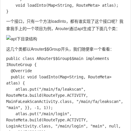
    void loadInto(Map<String, RouteMeta> atlas);

一个接口，只有一个方法loadInto，都有谁实现了这个接口呢？我
拿我手上的一个项目为例，Arouter通过apt生成了下面几个类：
这几个类都以Arouter$$Group开头，我们随便拿一个看看：
public class ARouter$$Group$$main implements 
IRouteGroup {

  @Override

  public void loadInto(Map<String, RouteMeta> 
atlas) {

    atlas.put("/main/fa/leakscan", 
RouteMeta.build(RouteType.ACTIVITY, 
MainFaLeakScanActivity.class, "/main/fa/leakscan", 
"main", }}, -1, 1));

    atlas.put("/main/login", 
RouteMeta.build(RouteType.ACTIVITY, 
LoginActivity.class, "/main/login", "main", null, 