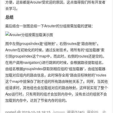
方便，这些都是Arouter受欢迎的原因，这点值得我们所有开发者
去学习。
总结
最后结合一张图总结一下Arouter的分组按需加载的逻辑：
图中左侧groupsIndex是“组映射”，右侧routes是“路由映射”。
Arouter在初始化的时候，通过反射技术，将所有的“组加载器”索
引到groupsIndex这个map中，而此时，右侧的routes还是空的。
在用户调用navigation()进行跳转的时候，会根据路径提取组名，
由组名根据groupsIndex获取到相应组的“组加载器”，由组加载器
加载对应组内的路由信息，此时保存全局“路由目标映射的”routes
这个map中就保存了刚才组的所有路由映射关系了。同样，当其他
组请求时，其他组也会加载组对应的路由映射，这样就实现了整个
App运行时，只有用到的组才会加到内存中，没有去过的组就不会
加载到内存中，达到了节省内存的目的。
posted @
2019-10-18 16:15
Jymoon
阅读(
5740
) 评论(
0
)
收