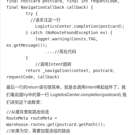
final Postcard postcard, final int requestCode, 
final NavigationCallback callback) {

        try {

          //请关注这一行

            LogisticsCenter.completion(postcard);

        } catch (NoRouteFoundException ex) {

            logger.warning(Consts.TAG, 
ex.getMessage());

				....//简化代码

        }

  			//调用Intent跳转

        return _navigation(context, postcard, 
最后一行的return语句很简单，就是去调用Intent唤起组件了，我
们看前面try中的第一行
LogisticsCenter.completion(postcard)
,我
们进到这个函数里：
//从缓存里取路由信息

RouteMeta routeMeta = 
Warehouse.routes.get(postcard.getPath());

//如果为空，需要加载该组的路由
