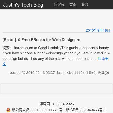
Justin's Tech Blog
博客园
首页
管理
2010年9月16日
[Share]10 Free EBooks for Web Designers
摘要： Introduction to Good UsabilityThis guide is especially handy
if you haven’t done a lot of webdesign yet or if you are involved in w
ebdesign but don’t do any of the real work. I hope to she...
阅读全
文
posted @ 2010-09-16 23:37 Justin
阅读(1110)
评论(0)
推荐(0)
博客园
© 2004-2026
浙公网安备 33010602011771号
浙ICP备2021040463号-3