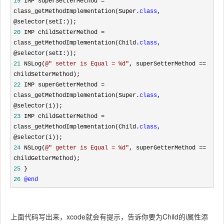
19
 IMP superSetterMethod = 
class_getMethodImplementation(Super.
class
, 
20
 IMP childSetterMethod = 
class_getMethodImplementation(Child.
class
, 
21
 NSLog(
@"
 setter is Equal = %d
"
, superSetterMethod ==
22
 IMP superGetterMethod = 
class_getMethodImplementation(Super.
class
, 
23
 IMP childGetterMethod = 
class_getMethodImplementation(Child.
class
, 
24
 NSLog(
@"
 getter is Equal = %d
"
, superGetterMethod ==
25
26
@end
上面代码写出来，xcode就会有提示，告诉你要为Child的i属性添