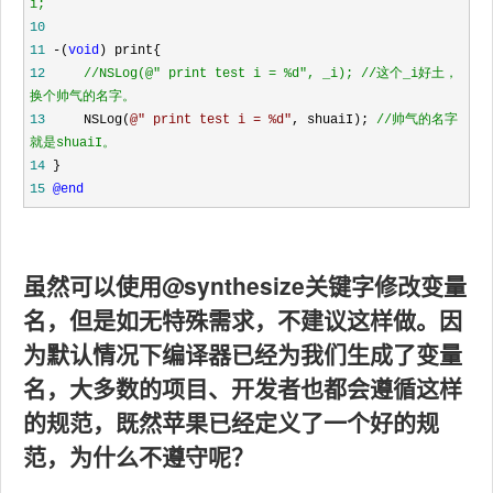
i;
10
11
 -(
void
12
//
NSLog(@" print test i = %d", _i); 
//
这个_i好土，
换个帅气的名字。
13
     NSLog(
@"
 print test i = %d
"
, shuaiI); 
//
帅气的名字
就是shuaiI。
14
15
@end
虽然可以使用@synthesize关键字修改变量
名，但是如无特殊需求，不建议这样做。因
为默认情况下编译器已经为我们生成了变量
名，大多数的项目、开发者也都会遵循这样
的规范，既然苹果已经定义了一个好的规
范，为什么不遵守呢？