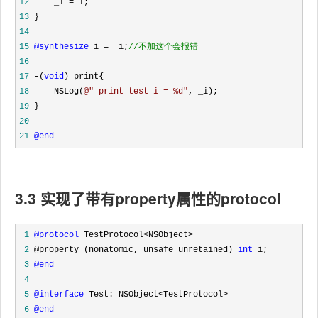
12
     _i =
13
14
15
@synthesize
 i = _i;
//
不加这个会报错
16
17
 -(
void
18
     NSLog(
@"
 print test i = %d
"
19
20
21
@end
3.3 实现了带有property属性的protocol
 1
@protocol
 2
 @property (nonatomic, unsafe_unretained) 
int
 3
@end
 4
 5
@interface
 6
@end