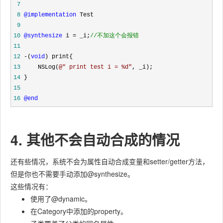
 7
 8
@implementation
 9
10
@synthesize
 i = _i;
//
不加这个会报错
11
12
 -(
void
13
     NSLog(
@"
 print test i = %d
"
14
15
16
@end
4. 其他不会自动合成的情况
还有些情况，系统不会为属性自动合成变量和setter/getter方法，
但是你也不需要手动添加@synthesize。
这些情况有：
使用了@dynamic。
在Category中添加的property。