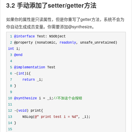
3.2 手动添加了setter/getter方法
如果你的属性是只读属性，但是你重写了getter方法，系统不会为
你自动生成成员变量。你需要添加@synthesize。
 1
@interface
 2
 @property (nonatomic, 
readonly
, unsafe_unretained) 
int
 3
@end
 4
 5
@implementation
 6
 -(
int
 7
return
 8
 9
10
@synthesize
 i = _i;
//
不加这个会报错
11
12
 -(
void
13
     NSLog(
@"
 print test i = %d
"
14
15