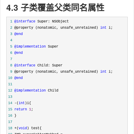
4.3 子类覆盖父类同名属性
 1
@interface
 2
 @property (nonatomic, unsafe_unretained) 
int
 3
@end
 4
 5
@implementation
 6
@end
 7
 8
@interface
 9
 @property (nonatomic, unsafe_unretained) 
int
10
@end
11
12
@implementation
13
14
 -(
int
15
return
1
16
17
18
 +(
void