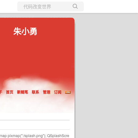
所有博客
当前博客
朱小勇
子
首页
新随笔
联系
管理
订阅
xmap pixmap(":/splash.png"); QSplashScre