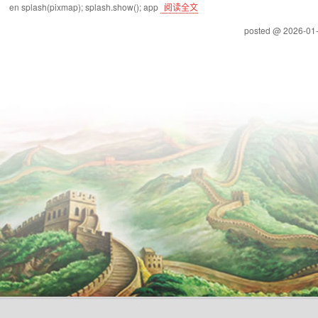
en splash(pixmap); splash.show(); app
阅读全文
posted @ 2026-0