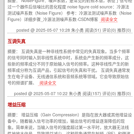
摘要： NoiseFigure：噪声系数，是常见的射频术语，表征了信号经
过一个器件后信噪比的恶化程度 noise figure cold source：冷源法
测试噪声系数（Noise Figure） 参考：冷源法测试噪声系数（Noise
Figure）详细步骤_冷源法测噪声系数-CSDN博客
阅读全文
posted @ 2025-05-07 10:28 朱小勇
阅读(51)
评论(0)
推荐(0)
互调失真
摘要： 互调失真是一种非线性系统中常见的失真现象。当多个频率
的信号同时输入到非线性系统中时，系统会产生新的频率成分，这
些新的频率成分不同于原始输入信号的频率。这种非线性产生的新
频率成分称为互调产品，引起信号的失真和干扰。 互调失真通常发
生在电子设备、无线通信系统和音频系统等领域。它会导致原始信
号的频谱扩展、
阅读全文
posted @ 2025-05-07 10:22 朱小勇
阅读(157)
评论(0)
推荐(0)
增益压缩
摘要： 增益压缩（Gain Compression）是指在放大器或其他增益设
备中，随着输入信号功率的增加，输出信号的增益逐渐降低的现
象。简单来说，当输入信号的强度超过某一水平时，放大器无法线
性地放大信号，导致增益减少。这种现象通常在射频（RF）和微波