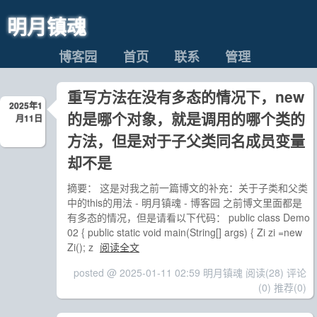
明月镇魂
博客园
首页
联系
管理
重写方法在没有多态的情况下，new
2025年1
的是哪个对象，就是调用的哪个类的
月11日
方法，但是对于子父类同名成员变量
却不是
摘要： 这是对我之前一篇博文的补充：关于子类和父类
中的this的用法 - 明月镇魂 - 博客园 之前博文里面都是
有多态的情况，但是请看以下代码： public class Demo
02 { public static void main(String[] args) { Zi zi =new
Zi(); z
阅读全文
posted @ 2025-01-11 02:59 明月镇魂
阅读(28)
评论
(0)
推荐(0)