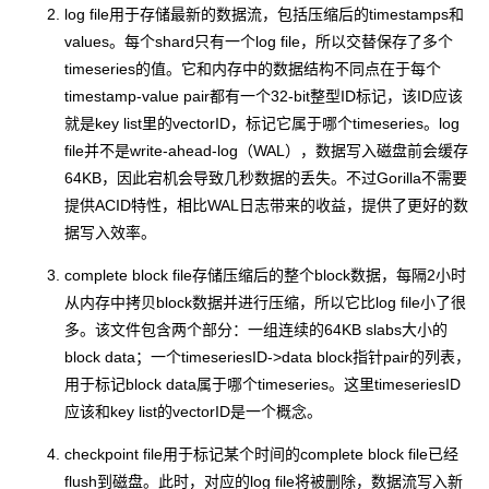
log file用于存储最新的数据流，包括压缩后的timestamps和
values。每个shard只有一个log file，所以交替保存了多个
timeseries的值。它和内存中的数据结构不同点在于每个
timestamp-value pair都有一个32-bit整型ID标记，该ID应该
就是key list里的vectorID，标记它属于哪个timeseries。log
file并不是write-ahead-log（WAL），数据写入磁盘前会缓存
64KB，因此宕机会导致几秒数据的丢失。不过Gorilla不需要
提供ACID特性，相比WAL日志带来的收益，提供了更好的数
据写入效率。
complete block file存储压缩后的整个block数据，每隔2小时
从内存中拷贝block数据并进行压缩，所以它比log file小了很
多。该文件包含两个部分：一组连续的64KB slabs大小的
block data；一个timeseriesID->data block指针pair的列表，
用于标记block data属于哪个timeseries。这里timeseriesID
应该和key list的vectorID是一个概念。
checkpoint file用于标记某个时间的complete block file已经
flush到磁盘。此时，对应的log file将被删除，数据流写入新