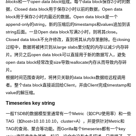
blocks
和一个
open data block
组成。每个data block保存2小时的数
据，Closed data block用于保存2小时以前的数据，Open data
block用于保存2小时内最近的数据。Open data block是一个
append-only的string，新的压缩后的timestamps和values追加到该
string后面。一旦Open data block写满2小时，则将其close。
Closed data block不允许修改，直到将其从内存里删除。在closing
过程中，数据将被拷贝到从large slabs里分配的内存以减少内存碎
片。拷贝之后open data block可以直接用于新的数据写入，避免
open data block经常改变size导致reallocate内存从而导致内存碎
片。
根据时间范围查询时，将拷贝关联的data blocks数据给远程调用
者。整个data block直接返回给Client，并由Client完成timestamp和
value的解压缩。
Timeseries key string
一般TSDB的数据模型里通常有一个Metric（如CPU使用率）和一些
TAG（如host=10.10.10.10，cluster=A），并提供针对Metric和
TAG的查询、聚合等功能。而Gorilla每个timeseries都有一个key