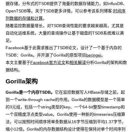
据存储，分布式的TSDB提供了海量的数据存储能力，如InfluxDB、
OpenTSDB等。关于TSDB更多详情，可以参考该系列博客:
时间序
列数据的存储和计算
。
随着监控数据量增长，对TSDB查询性能的要求越来越高，尤其是
自动化运维系统，大量的查询操作让基于磁盘的TSDB系统难以满
足。
Facebook基于此需求推出了TSDB论文，设计了一个基于内存的
TSDB：Gorilla。并开源了Gorilla的原型项目
beringei
。
本文主要基于
Facebook官方论文
和
相关解读
分析Gorilla的架构和数
据结构。
Gorilla架构
Gorilla是一个内存TSDB。
它在监控数据写入HBase存储之前，起
到一个write-through cache的作用。Gorilla的数据模型是一个简单
的3元组，包括一个string类型的key、一个64-bit整型timestamp和
一个双精度浮点类型value。Gorilla使用一种新的timeseries压缩算
法，可以按照时间顺序将单条数据从16字节压缩到平均1.37字节，
缩小12倍。Gorilla的内存数据结构设计使得在保持对单个时间序列