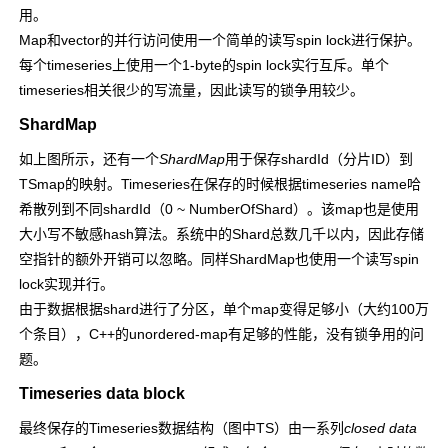
用。
Map和vector的并行访问使用一个简单的读写spin lock进行保护。
每个timeseries上使用一个1-byte的spin lock实行互斥。单个
timeseries相关很少的写流量，因此读写的锁争用较少。
ShardMap
如上图所示，还有一个
ShardMap
用于保存shardId（分片ID）到
TSmap的映射。Timeseries在保存的时候根据timeseries name哈
希散列到不同shardId（0 ~ NumberOfShard）。该map也是使用
大小写不敏感hash算法。系统中的Shard总数几千以内，因此存储
空指针的额外开销可以忽略。同样ShardMap也使用一个读写spin
lock实现并行。
由于数据根据shard进行了分区，单个map变得足够小（大约100万
个条目），C++的unordered-map有足够的性能，没有锁争用的问
题。
Timeseries data block
最终保存的Timeseries数据结构（图中TS）由一系列
closed data