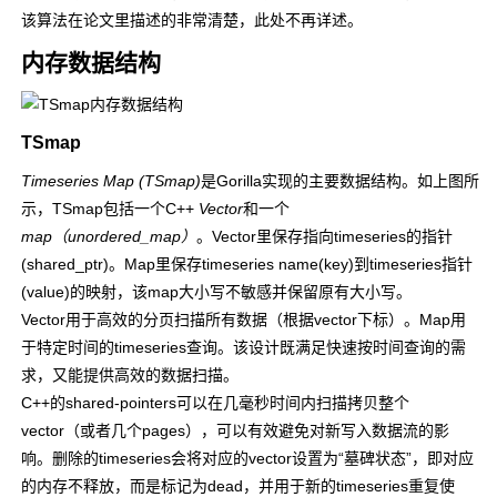
该算法在论文里描述的非常清楚，此处不再详述。
内存数据结构
TSmap
Timeseries Map (TSmap)
是Gorilla实现的主要数据结构。如上图所
示，TSmap包括一个C++
Vector
和一个
map（unordered_map）
。Vector里保存指向timeseries的指针
(shared_ptr)。Map里保存timeseries name(key)到timeseries指针
(value)的映射，该map大小写不敏感并保留原有大小写。
Vector用于高效的分页扫描所有数据（根据vector下标）。Map用
于特定时间的timeseries查询。该设计既满足快速按时间查询的需
求，又能提供高效的数据扫描。
C++的shared-pointers可以在几毫秒时间内扫描拷贝整个
vector（或者几个pages），可以有效避免对新写入数据流的影
响。删除的timeseries会将对应的vector设置为“墓碑状态”，即对应
的内存不释放，而是标记为dead，并用于新的timeseries重复使