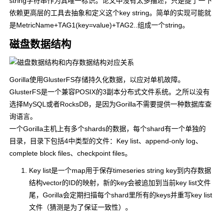
string字符串作为其唯一标识。论文中没有太多描述，只是提了一下
依赖更高层的工具去抽象和定义这个key string。简单的实现可能就
是MetricName+TAG1(key=value)+TAG2..组成一个string。
磁盘数据结构
Gorilla使用GlusterFS存储持久化数据，以应对单机故障。
GlusterFS是一个兼容POSIX的3副本分布式文件系统。之所以没有
选择MySQL或者RocksDB，是因为Gorilla不需要提供一种数据库查
询语言。
一个Gorilla主机上有多个shards的数据，每个shard有一个单独的
目录，目录下包括4中类型的文件：Key list、append-only log、
complete block files、checkpoint files。
Key list是一个map用于保存timeseries string key到内存数据
结构vector的ID的映射，新的key会被追加到当前key list文件
尾，Gorilla会定期扫描每个shard里所有的keys并重写key list
文件（猜测是为了保证一致性）。