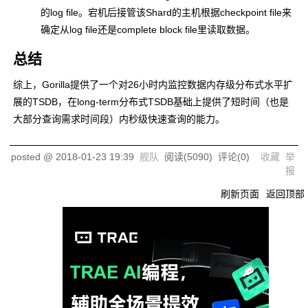
的log file。宕机后接管该Shard的主机根据checkpoint file来
确定从log file还是complete block file里读取数据。
总结
综上，Gorilla提供了一个对26小时内监控数据内存级分布式水平扩
展的TSDB，在long-term分布式TSDB基础上提供了短时间（也是
大部分查询需求时间段）内秒级快速查询的能力。
posted @
2018-01-23 19:39
舰队
阅读(
5090
) 评论(
0
)
收藏
举
报
刷新页面
返回顶部