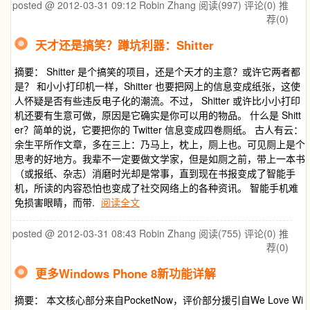
posted @ 2012-03-31 09:12 Robin Zhang
阅读(997)
评论(0)
推
荐(0)
天才还是搞笑？蹲坑利器：Shitter
摘要： Shitter 是个搞笑的项目，还是个天才的主意？或许它两者都
是？ 和小小打印机一样，Shitter 也要把网上的信息变成纸张，这使
人怀疑是否有些违反电子化的潮流。不过， Shitter 或许比小小打印
机还要有生意可做，原因是它确实是你可以用的物品。 什么是 Shitt
er？简单的说，它要把你的 Twitter 信息变成四卷厕纸。 古人有云：
余生平所作文章，多在三上：乃马上，枕上，厕上也。可见厕上是个
思考的好地方。我辈不一定要做文学家，但是如厕之前，带上一本书
（或报纸、杂志）消磨时光却是常事，直到现在书报变成了智能手
机，所读的内容恐怕也变成了社交网络上的各种资讯。 智能手机难
免损害眼睛，而带.
阅读全文
posted @ 2012-03-31 08:43 Robin Zhang
阅读(755)
评论(0)
推
荐(0)
更多Windows Phone 8新功能详解
摘要： 本文核心部分来自PocketNow，评价部分援引自We Love Wi