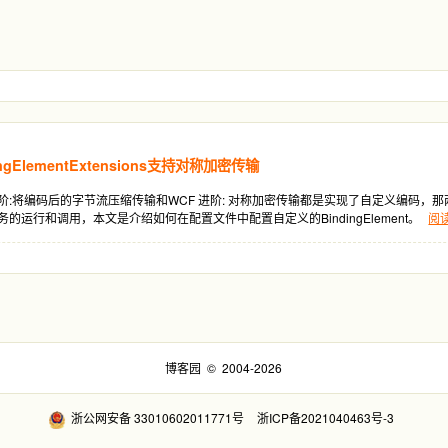
ngElementExtensions支持对称加密传输
阶:将编码后的字节流压缩传输和WCF 进阶: 对称加密传输都是实现了自定义编码，
g来配置服务的运行和调用，本文是介绍如何在配置文件中配置自定义的BindingElement。
阅
博客园
© 2004-2026
浙公网安备 33010602011771号
浙ICP备2021040463号-3