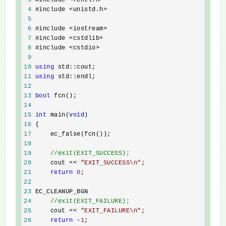
 3
 4
 5
 6
 7
 8
 9
10
using
11
using
12
13
bool
14
15
int
 main(
void
16
17
18
19
//
exit(EXIT_SUCCESS);
20
     cout << 
"
EXIT_SUCCESS\n
"
21
return
0
22
23
24
//
exit(EXIT_FAILURE);
25
     cout << 
"
EXIT_FAILURE\n
"
26
return
 -
1