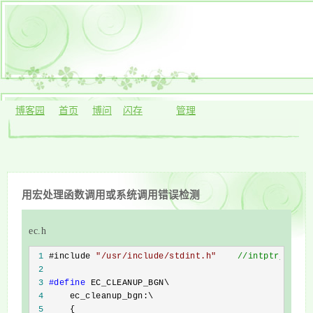
博客园
首页
博问
闪存
管理
用宏处理函数调用或系统调用错误检测
ec.h
 1
 #include 
"
/usr/include/stdint.h
"
//
intptr_t的声
 2
 3
#define
 4
 5