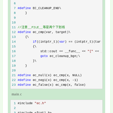
 6
 7
#define
 8
 9
10
11
//
注意__FILE__等是两个下划线
12
#define
13
14
if
((intptr_t)(
var
) ==
15
16
             std::cout << __func__ << 
"
[
"
 << __FILE
17
goto
18
19
20
21
#define
22
#define
23
#define
 ec_false(x) ec_cmp(x, false)
main.c
 1
 #include 
"
ec.h
"
 2