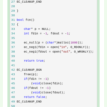
27
28
29
30
31
bool
32
33
char
* p =
34
int
 fdin = -
1
, fdout = -
1
35
36
     ec_null(p = (
char
*)malloc(
1000
37
     ec_neg1(fdin = open(
"
in
"
38
     ec_neg1(fdout = open(
"
out
"
39
40
return
true
41
42
43
44
if
(fdin != -
1
45
         (
void
46
if
(fdout != -
1
47
         (
void
48
return
false
49
50