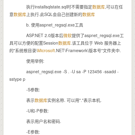
执行installsqlstate.sql时不需要指定
数据库
,可以在任
意
数据库
上执行.此SQL会自己创建新的
数据库
b. 使用aspnet_regsql.exe工具
ASP.NET 2.0版本后
微软
提供了aspnet_regsql.exe工
具可以方便的配置Session
数据库
.该工具位于 Web 服务器上
的"系统根目录\
Microsoft
.NET\Framework\版本号"文件夹中.
使用举例:
aspnet_regsql.exe -S . -U sa -P 123456 -ssadd -
sstype p
-S参数:
表示
数据库
实例名称. 可以用"."表示本机.
-U和-P参数:
表示用户名和密码.
-E参数: