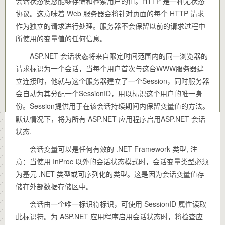
会话状态使您能够存储和检索用户的值。HTTP 是一种无状态
协议。这意味着 Web 服务器会将针对页面的每个 HTTP 请求
作为独立的请求进行处理。服务器不会保留以前的请求过程中
所使用的变量值的任何信息。
ASP.NET 会话状态将来自限定时间范围内的同一浏览器的
请求标识为一个会话，当每个用户首次与这台WWW服务器建
立连接时，他就与这个服务器建立了一个Session，同时服务器
会自动为其分配一个SessionID，用以标识这个用户的唯一身
份。Session提供用于在该会话持续期间内保留变量值的方法。
默认情况下，将为所有 ASP.NET 应用程序启用ASP.NET 会话
状态.
会话变量可以是任何有效的 .NET Framework 类型, 注
意：当使用 InProc 以外的会话状态模式时，会话变量类型必须
为基元 .NET 类型或可序列化的类型。这是因为会话变量值存
储在外部数据存储区中。
会话由一个唯一标识符标识，可使用 SessionID 属性读取
此标识符。为 ASP.NET 应用程序启用会话状态时，将检查应