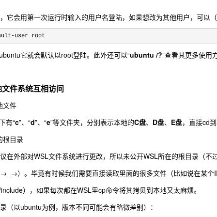
时，它会用第一次运行时输入的用户名登陆，如果想改为其他用户，可以（以u
ault-user root
buntu它就会默认以root登陆。此外还可以“
ubuntu /?
”查看其更多使用
地文件系统互相访问
地文件
下有“
c
”、“
d
”、“
e
”等文件夹，分别表示本地的
C盘
、
D盘
、
E盘
，直接cd
L的根目录
议在外部对WSL文件系统进行更改，所以未公开WSL所在的根目录（不
_→）。毕竟有时候我们需要直接读取里面的很多文件（比如说在某个IDE里面设
sr/include），如果每次都在WSL里cp命令将其拷贝到本地又太麻烦。
录（以ubuntu为例，版本不同可能会有略微差别）：