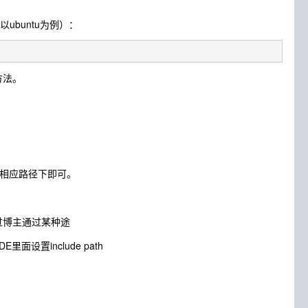
buntu为例）：
方法。
到相应路径下即可。
过博主通过某种途
置include path