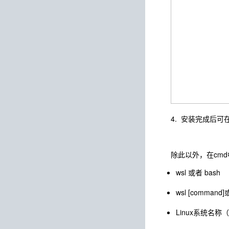
4. 安装完成后
除此以外，在cm
wsl 或者 bash
wsl [command]
Linux系统名