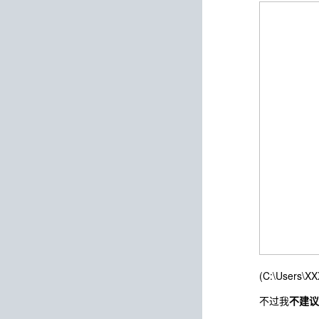
(C:\Users\X
不过我
不建议