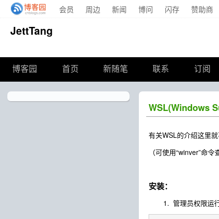
会员
周边
新闻
博问
闪存
赞助商
JettTang
博客园
首页
新随笔
联系
订阅
WSL(Windows 
有关WSL的介绍这里就不
（可使用“winver”命令
安装：
1. 管理员权限运行