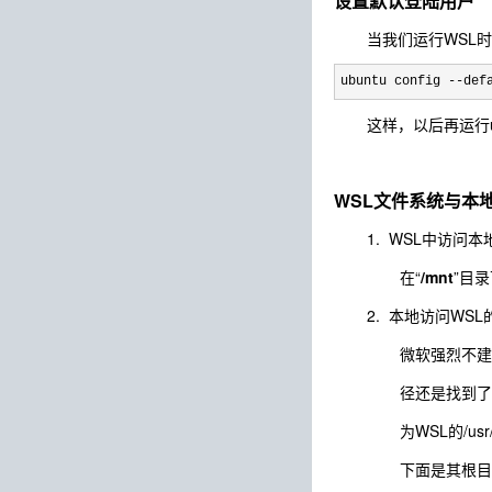
设置默认登陆用户
当我们运行WSL
ubuntu config --def
这样，以后再运行u
WSL文件系统与本
1. WSL中访问本
在“
/mnt
”目录
2. 本地访问WS
微软强烈不建
径还是找到了→
为WSL的/u
下面是其根目