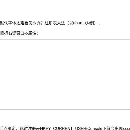
默认字体太难看怎么办？注册表大法（以ubuntu为例）：
u，鼠标右键窗口->属性：
确定，此时注册表HKEY_CURRENT_USER/Console下就会出现xxxx_u