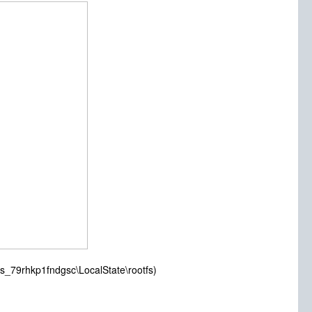
_79rhkp1fndgsc\LocalState\rootfs)