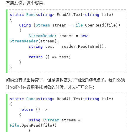
有朋友说，这个容易：
static 
Func
<
string
> ReadAllText(
string 
file)

{ 

using 
(
Stream 
stream = 
File
.OpenRead(file))

    {

StreamReader 
reader = 
new 
StreamReader
(stream);

string 
text = reader.ReadToEnd();

return 
() => text;

    }

的确没有抛出异常了，但是这也丧失了“延迟”的特点了。我们必须
让它能够在调用委托对象的时候，才去打开文件：
static 
Func
<
string
> ReadAllText(
string 
file)

{

return 
() =>

    {

using 
(
Stream 
stream = 
File
.OpenRead(file))

        {
