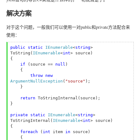
解决方案
对于这个问题，一般我们可以使用一对public和private方法配合来
使用：
public static 
IEnumerable
<
string
> 
ToString(
IEnumerable
<
int
> source)

{

if 
(source == 
null
)

    {

throw new 
ArgumentNullException
(
"source"
);

    }

return 
ToStringInternal(source);

}

private static 
IEnumerable
<
string
> 
ToStringInternal(
IEnumerable
<
int
> source)

{

foreach 
(
int 
item 
in 
source)

    {
