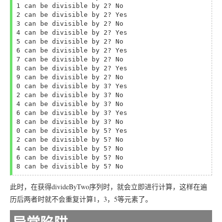
1 can be divisible by 2? No

2 can be divisible by 2? Yes

3 can be divisible by 2? No

4 can be divisible by 2? Yes

5 can be divisible by 2? No

6 can be divisible by 2? Yes

7 can be divisible by 2? No

8 can be divisible by 2? Yes

9 can be divisible by 2? No

0 can be divisible by 3? Yes

2 can be divisible by 3? No

4 can be divisible by 3? No

6 can be divisible by 3? Yes

8 can be divisible by 3? No

0 can be divisible by 5? Yes

2 can be divisible by 5? No

4 can be divisible by 5? No

6 can be divisible by 5? No

此时，在获得divideByTwo序列时，就会立即进行计算，这样在遍
历后两者时就不会重复计算1，3，5等元素了。