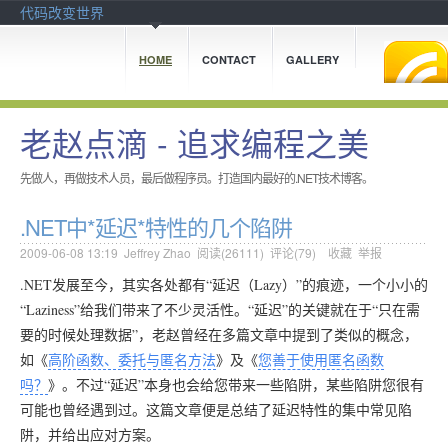
代码改变世界
HOME
CONTACT
GALLERY
老赵点滴 - 追求编程之美
先做人，再做技术人员，最后做程序员。打造国内最好的.NET技术博客。
.NET中*延迟*特性的几个陷阱
2009-06-08 13:19
Jeffrey Zhao
阅读(
26111
) 评论(
79
)
收藏
举报
.NET发展至今，其实各处都有“延迟（Lazy）”的痕迹，一个小小的
“Laziness”给我们带来了不少灵活性。“延迟”的关键就在于“只在需
要的时候处理数据”，老赵曾经在多篇文章中提到了类似的概念，
如《
高阶函数、委托与匿名方法
》及《
您善于使用匿名函数
吗？
》。不过“延迟”本身也会给您带来一些陷阱，某些陷阱您很有
可能也曾经遇到过。这篇文章便是总结了延迟特性的集中常见陷
阱，并给出应对方案。