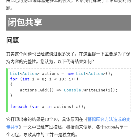
由此也可见C#编译器是多么的强大，它帮我们解决了非常重要的问
题。
闭包共享
问题
其实这个问题也已经被谈过很多次了，在这里提一下主要是为了保
持内容的完整性。您认为，以下代码结果如何？
List
<
Action
> actions = 
new 
List
<
Action
for 
(
int 
i = 0; i < 10; i++)

{

    actions.Add(() => 
Console
.WriteLine(i));

}

foreach 
(
var 
a 
in 
它打印出来的结果是10个10，具体原因在《
警惕匿名方法造成的变
量共享
》一文中已经有过描述，概括而来便是：各个action共享一
个闭包，导致其中的“i”并不是独立的。