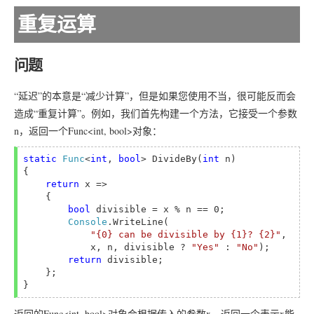
重复运算
问题
“延迟”的本意是“减少计算”，但是如果您使用不当，很可能反而会
造成“重复计算”。例如，我们首先构建一个方法，它接受一个参数
n，返回一个Func<int, bool>对象：
static 
Func
<
int
, 
bool
> DivideBy(
int 
n)

{

return 
x =>

    {

bool 
divisible = x % n == 0;

Console
.WriteLine(

"{0} can be divisible by {1}? {2}"
,

            x, n, divisible ? 
"Yes" 
: 
"No"
);

return 
divisible;

    };

返回的Func<int, bool>对象会根据传入的参数x，返回一个表示x能