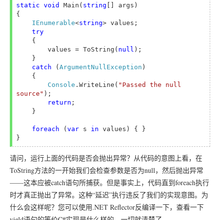
static void 
Main(
string
[] args)

{

IEnumerable
<
string
> values;

try

{

        values = ToString(
null
);

    }

catch 
(
ArgumentNullException
)

    {

Console
.WriteLine(
"Passed the null 
source"
);

return
;

    }

foreach 
(
var 
s 
in 
values) { }

请问，运行上面的代码是否会抛出异常？从代码的意图上看，在
ToString方法的一开始我们会检查参数是否为null，然后抛出异常
——这本应被catch语句所捕获。但是事实上，代码直到foreach执行
时才真正抛出了异常。这种“延迟”执行违反了我们的实现意图。为
什么会这样呢？您可以使用.NET Reflector反编译一下，查看一下
yield语句的等价C#实现是什么样的，一切就清楚了。