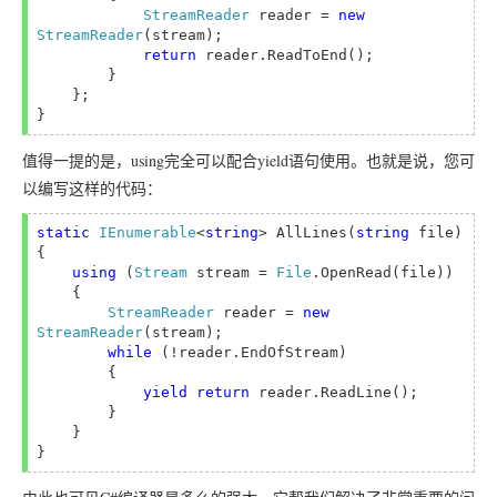
StreamReader 
reader = 
new 
StreamReader
(stream);

return 
reader.ReadToEnd();

        }

    };

值得一提的是，using完全可以配合yield语句使用。也就是说，您可
以编写这样的代码：
static 
IEnumerable
<
string
> AllLines(
string 
file)

{

using 
(
Stream 
stream = 
File
.OpenRead(file))

    {

StreamReader 
reader = 
new 
StreamReader
(stream);

while 
(!reader.EndOfStream)

        {

yield return 
reader.ReadLine();

        }

    }

} 