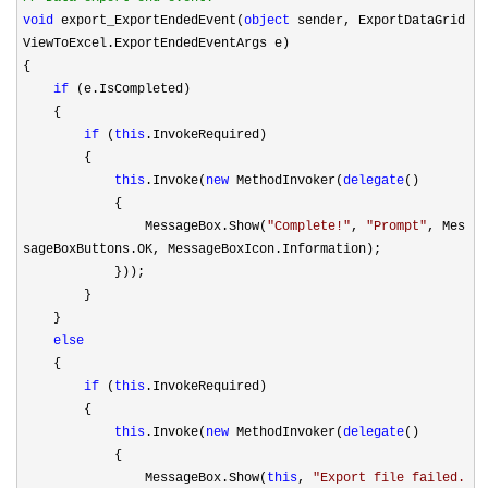
void
export_ExportEndedEvent(
object
sender, ExportDataGrid
ViewToExcel.ExportEndedEventArgs e)
{
if
(e.IsCompleted)
{
if
(
this
.InvokeRequired)
{
this
.Invoke(
new
MethodInvoker(
delegate
()
{
MessageBox.Show(
"
Complete!
"
,
"
Prompt
"
, Mes
sageBoxButtons.OK, MessageBoxIcon.Information);
}));
}
}
else
{
if
(
this
.InvokeRequired)
{
this
.Invoke(
new
MethodInvoker(
delegate
()
{
MessageBox.Show(
this
,
"
Export file failed.