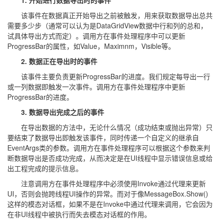
1. 开始进行数据导出时的事件
该事件在数据真正开始导出之前被触发，用来获取数据导出总共
需要多少步（通常可以认为是DataGridView数据中行和列的总和，
试具体导出方式而定）。调用方在事件处理程序中可以更新
ProgressBar的属性，如Value，Maximnm，Visible等。
2. 数据正在导出时的事件
该事件主要负责更新ProgressBar的进度。我们规定每导出一行
或一列数据即触发一次事件。调用方在事件处理程序中更新
ProgressBar的进度。
3. 数据导出完成之后的事件
在导出数据的方法中，无论什么情况（成功结束或抛出异常）只
要结束了数据导出即触发该事件，同时传递一个自定义的继承自
EventArgs类的参数。调用方在事件处理程序可以根据这个参数来判
断数据导出是否成功完成，从而决定是在UI线程中显示错误信息或给
出工程完成的提示信息。
注意调用方在事件处理程序中必须使用Invoke通过代理来更新
UI，否则会抛跨线程UI操作的异常。而对于像MessageBox.Show()
这样的模态对话框，如果不是在Invoke中通过代理来调用，它会因为
在非UI线程中被执行而失去模态对话框的作用。