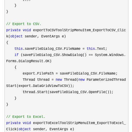
}
}
//
Export to CSV.
private
void
exportToCSVToolStripMenuItem_ExportToCSV_Clic
k(
object
sender, EventArgs e)
{
this
.saveFileDialog_CSV.FileName
=
this
.Text;
if
(saveFileDialog_CSV.ShowDialog()
==
System.Windows.
Forms.DialogResult.OK)
{
export.FilePath
=
saveFileDialog_CSV.FileName;
Thread thread
=
new
Thread(
new
ParameterizedThread
Start(export.DataGridViewToCSV));
thread.Start(saveFileDialog_CSV.OpenFile());
}
}
//
Export to Excel.
private
void
exportToExcelToolStripMenuItem_ExportToExcel_
Click(
object
sender, EventArgs e)