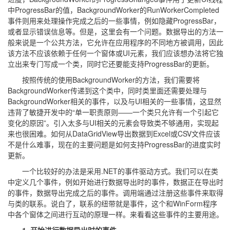
中ProgressBar的值，BackgroundWorker的RunWorkerCompleted
事件则用来处理操作完成之后的一些事情，例如隐藏ProgressBar，
或者显示错误信息等。但是，这里会有一个问题。数据导出的方法一
般来说是一个公共方法，它允许在应用程序的不同地方被调用，因此
该方法不应该依赖于任何一个窗体或UI元素，我们应该想办法将它独
立出来专门写成一个类，同时它还要能支持ProgressBar的更新。
按照传统的使用BackgroundWorker的方法，我们需要将
BackgroundWorker传递到这个类中，同时类里面还需要处理与
BackgroundWorker相关的事件，以及与UI相关的一些事情，这显然
违背了敏捷开发中的“单一职责原则——一个类只允许有一个引起它
变化的原因”。引入太多与UI相关的元素会导致类不够通用，实现起
来也很困难。如何从DataGridView导出数据到Excel或CSV文件应该
不是什么难事，现在的主要问题是如何支持ProgressBar的进度实时
更新。
一个比较好的办法是采用.NET的事件驱动方式。我们可以在类
中定义几个事件，例如开始进行数据导出时的事件，数据正在导出时
的事件，数据导出完成之后的事件。调用端通过注册这些事件来取得
与类的联系。说白了，联系的纽带就是事件，这个和WinForm程序
中各个窗体之间进行互动的原理一样。来看看这些事件的主要用途。