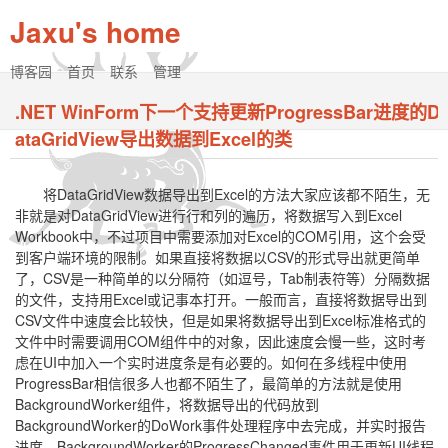
Jaxu's home
博客园
首页
联系
管理
.NET WinForm下一个支持更新ProgressBar进度的D
ataGridView导出数据到Excel的类
将DataGridView数据导出到Excel的方法大家应该都不陌生，无
非就是对DataGridView进行行和列的遍历，将数据写入到Excel
Workbook中，不过项目中需要添加对Excel的COM引用，这个会受
到客户端环境的限制。如果直接将数据以CSV的形式导出就更简单
了，CSV是一种简单的以分隔符（如逗号，Tab制表符等）分隔数据
的文件，支持用Excel或记事本打开。一般而言，直接将数据导出到
CSV文件中速度会比较快，但是如果将数据导出到Excel标准格式的
文件中时需要调用COM组件中的对象，因此速度会慢一些，这时考
虑在UI中加入一个实时进度条是有必要的。如何在多线程中使用
ProgressBar相信很多人也都不陌生了，最简单的方法就是使用
BackgroundWorker组件，将数据导出的代码放到
BackgroundWorker的DoWork事件处理程序中去完成，并实时报告
进度，BackgroundWorker的ProgressChanged事件用于更新UI线程