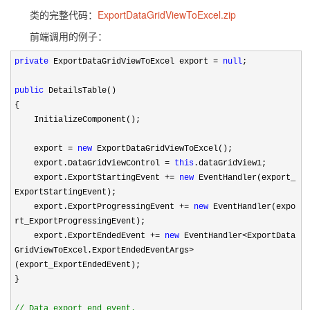
类的完整代码：
ExportDataGridViewToExcel.zip
前端调用的例子：
private
ExportDataGridViewToExcel export
=
null
;
public
DetailsTable()
{
InitializeComponent();
export
=
new
ExportDataGridViewToExcel();
export.DataGridViewControl
=
this
.dataGridView1;
export.ExportStartingEvent
+=
new
EventHandler(export_
ExportStartingEvent);
export.ExportProgressingEvent
+=
new
EventHandler(expo
rt_ExportProgressingEvent);
export.ExportEndedEvent
+=
new
EventHandler
<
ExportData
GridViewToExcel.ExportEndedEventArgs
>
(export_ExportEndedEvent);
}
//
Data export end event.