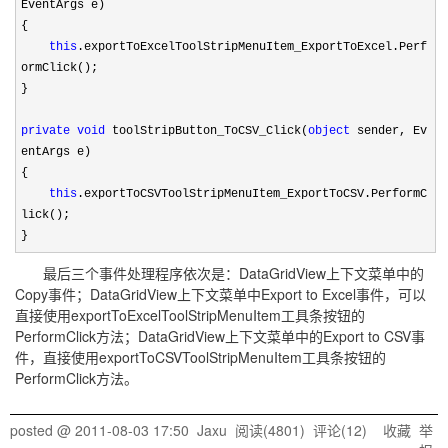
EventArgs e)
{
this
.exportToExcelToolStripMenuItem_ExportToExcel.Perf
ormClick();
}
private
void
toolStripButton_ToCSV_Click(
object
sender, Ev
entArgs e)
{
this
.exportToCSVToolStripMenuItem_ExportToCSV.PerformC
lick();
}
最后三个事件处理程序依次是：DataGridView上下文菜单中的
Copy事件；DataGridView上下文菜单中Export to Excel事件，可以
直接使用exportToExcelToolStripMenuItem工具条按钮的
PerformClick方法；DataGridView上下文菜单中的Export to CSV事
件，直接使用exportToCSVToolStripMenuItem工具条按钮的
PerformClick方法。
posted @
2011-08-03 17:50
Jaxu
阅读(
4801
) 评论(
12
)
收藏
举