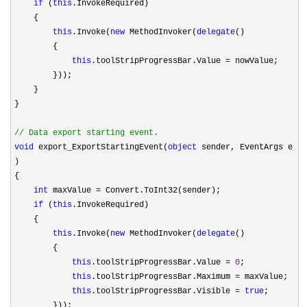
if
(
this
.InvokeRequired)
{
this
.Invoke(
new
MethodInvoker(
delegate
()
{
this
.toolStripProgressBar.Value
=
nowValue;
}));
}
}
//
Data export starting event.
void
export_ExportStartingEvent(
object
sender, EventArgs e
)
{
int
maxValue
=
Convert.ToInt32(sender);
if
(
this
.InvokeRequired)
{
this
.Invoke(
new
MethodInvoker(
delegate
()
{
this
.toolStripProgressBar.Value
=
0
;
this
.toolStripProgressBar.Maximum
=
maxValue;
this
.toolStripProgressBar.Visible
=
true
;
}));