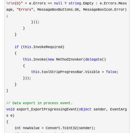
\r\n{0}
"
+
e.Errors
==
null
?
string
.Empty : e.Errors.Mess
age,
"
Errors
"
, MessageBoxButtons.OK, MessageBoxIcon.Error)
;
}));
}
}
if
(
this
.InvokeRequired)
{
this
.Invoke(
new
MethodInvoker(
delegate
()
{
this
.toolStripProgressBar.Visible
=
false
;
}));
}
}
//
Data export in process event.
void
export_ExportProgressingEvent(
object
sender, EventArg
s e)
{
int
nowValue
=
Convert.ToInt32(sender);