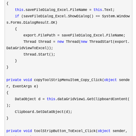
{
this
.saveFileDialog_Excel.FileName
=
this
.Text;
if
(saveFileDialog_Excel.ShowDialog()
==
System.Window
s.Forms.DialogResult.OK)
{
export.FilePath
=
saveFileDialog_Excel.FileName;
Thread thread
=
new
Thread(
new
ThreadStart(export.
DataGridViewToExcel));
thread.Start();
}
}
private
void
copyToolStripMenuItem_Copy_Click(
object
sende
r, EventArgs e)
{
DataObject d
=
this
.dataGridView1.GetClipboardContent(
);
Clipboard.SetDataObject(d);
}
private
void
toolStripButton_ToExcel_Click(
object
sender,