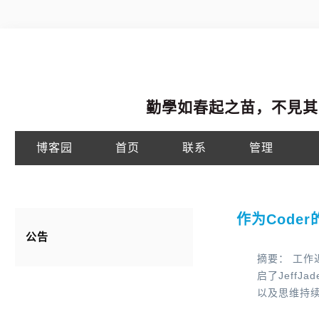
勤學如春起之苗，不見其
博客园
首页
联系
管理
作为Code
公告
摘要： 工作
启了Jeff
以及思维持